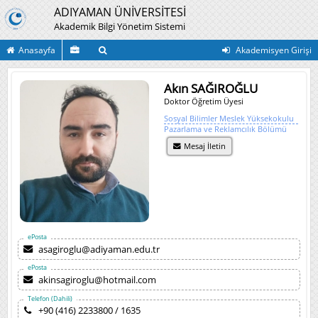
ADIYAMAN ÜNİVERSİTESİ
Akademik Bilgi Yönetim Sistemi
Anasayfa
Akademisyen Girişi
Akın SAĞIROĞLU
Doktor Öğretim Üyesi
Sosyal Bilimler Meslek Yüksekokulu
Pazarlama ve Reklamcılık Bölümü
Mesaj İletin
ePosta
asagiroglu@adiyaman.edu.tr
ePosta
akinsagiroglu@hotmail.com
Telefon (Dahili)
+90 (416) 2233800 / 1635