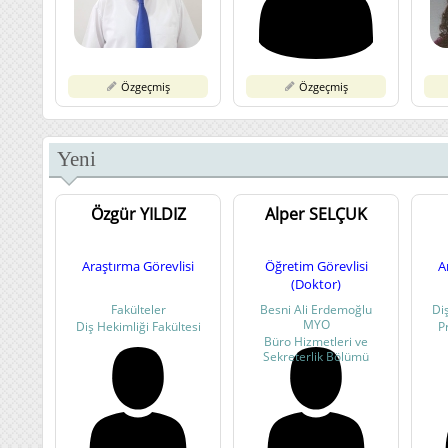
Özgeçmiş
Özgeçmiş
Yeni
Özgür YILDIZ
Alper SELÇUK
Araştırma Görevlisi
Öğretim Görevlisi
A
(Doktor)
Fakülteler
Besni Ali Erdemoğlu
Diş
MYO
Diş Hekimliği Fakültesi
P
Büro Hizmetleri ve
Sekreterlik Bölümü