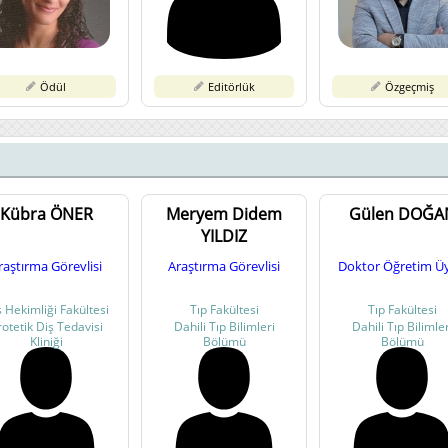
Ödül
Editörlük
Özgeçmiş
Kübra ÖNER
Meryem Didem
Gülen DOĞA
YILDIZ
raştırma Görevlisi
Araştırma Görevlisi
Doktor Öğretim Üy
 Hekimliği Fakültesi
Tıp Fakültesi
Tıp Fakültesi
rotetik Diş Tedavisi
Dahili Tıp Bilimleri
Dahili Tıp Bilimler
Kliniği
Bölümü
Bölümü