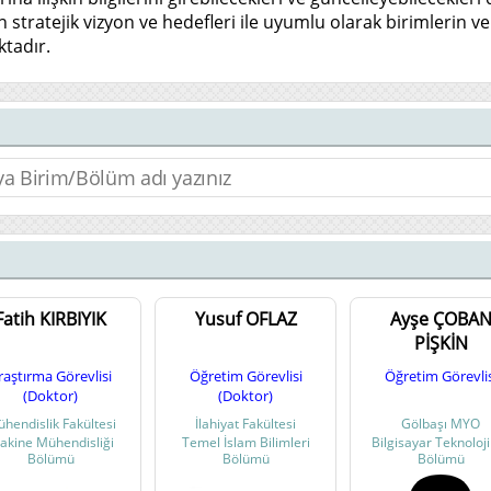
in stratejik vizyon ve hedefleri ile uyumlu olarak birimlerin 
ktadır.
Fatih KIRBIYIK
Yusuf OFLAZ
Ayşe ÇOBA
PİŞKİN
raştırma Görevlisi
Öğretim Görevlisi
Öğretim Görevlis
(Doktor)
(Doktor)
hendislik Fakültesi
İlahiyat Fakültesi
Gölbaşı MYO
akine Mühendisliği
Temel İslam Bilimleri
Bilgisayar Teknoloji
Bölümü
Bölümü
Bölümü