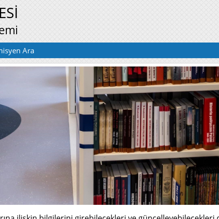
ESİ
temi
isyen Ara
a ilişkin bilgilerini girebilecekleri ve güncelleyebilecekleri