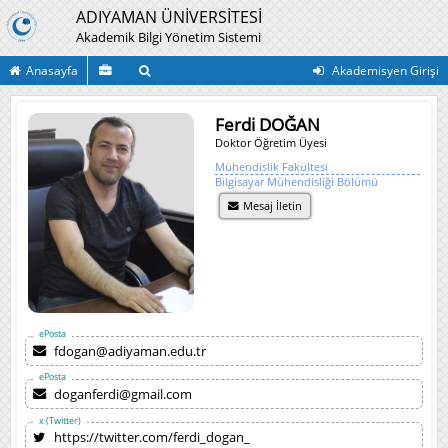
ADIYAMAN ÜNİVERSİTESİ
Akademik Bilgi Yönetim Sistemi
Anasayfa
Akademisyen Girişi
Ferdi DOĞAN
Doktor Öğretim Üyesi
Mühendislik Fakültesi
Bilgisayar Mühendisliği Bölümü
Mesaj İletin
ePosta
fdogan@adiyaman.edu.tr
ePosta
doganferdi@gmail.com
x (Twitter)
https://twitter.com/ferdi_dogan_