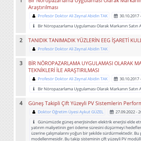
Bir Nöropazarlama Uygulaması Olarak Markanın Sa
Araştırılması
Profesör Doktor Ali Zeynal Abidin TAK
30.10.2017 
Bir Nöropazarlama Uygulaması Olarak Markanın Satın Alma
TANIDIK TANIMADIK YÜZLERİN EEG İŞARETİ KUL
Profesör Doktor Ali Zeynal Abidin TAK
BİR NÖROPAZARLAMA UYGULAMASI OLARAK MARK
TEKNİKLERİ İLE ARAŞTIRILMASI
Profesör Doktor Ali Zeynal Abidin TAK
30.10.2017 
Bir Nöropazarlama Uygulaması Olarak Markanın Satın Alma
Güneş Takipli Çift Yüzeyli PV Sistemlerin Perfo
Doktor Öğretim Üyesi Aykut GÜZEL
27.09.2022 - 
Günümüzde güneş enerjisinden elektrik enerjisi elde etmed
yatırım maliyetinin geri ödeme süresini düşürmeyi hedeflem
üzerine çalışmalarını yoğun bir şekilde sürdürmektedir. Bu 
modellenmesidir. Bu takip sisteminin çift yüzeyli PV modüll