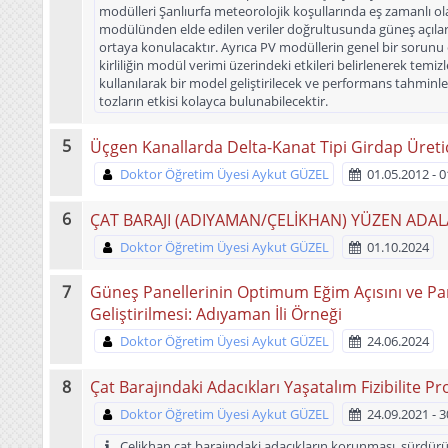
modülleri Şanlıurfa meteorolojik koşullarında eş zamanlı ol
modülünden elde edilen veriler doğrultusunda güneş açıları
ortaya konulacaktır. Ayrıca PV modüllerin genel bir sorunu ol
kirliliğin modül verimi üzerindeki etkileri belirlenerek temi
kullanılarak bir model geliştirilecek ve performans tahminleri
tozların etkisi kolayca bulunabilecektir.
Üçgen Kanallarda Delta-Kanat Tipi Girdap Üretic
Doktor Öğretim Üyesi Aykut GÜZEL
01.05.2012 - 
ÇAT BARAJI (ADIYAMAN/ÇELİKHAN) YÜZEN ADAL
Doktor Öğretim Üyesi Aykut GÜZEL
01.10.2024
Güneş Panellerinin Optimum Eğim Açısını ve Pan
Geliştirilmesi: Adıyaman İli Örneği
Doktor Öğretim Üyesi Aykut GÜZEL
24.06.2024
Çat Barajındaki Adacıkları Yaşatalım Fizibilite Pr
Doktor Öğretim Üyesi Aykut GÜZEL
24.09.2021 - 
Çelikhan çat barajındaki adacıkların korunması, sürdürül