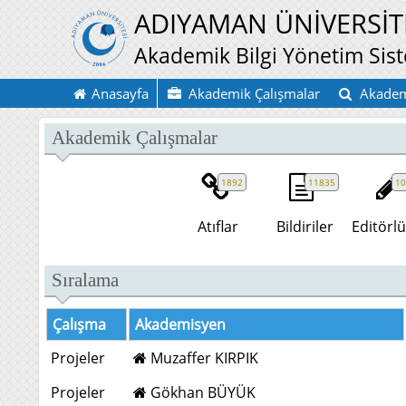
ADIYAMAN ÜNİVERSİT
Akademik Bilgi Yönetim Sis
Anasayfa
Akademik Çalışmalar
Akadem
Akademik Çalışmalar
1892
11835
10
Atıflar
Bildiriler
Editörlü
Sıralama
Çalışma
Akademisyen
Projeler
Muzaffer KIRPIK
Projeler
Gökhan BÜYÜK