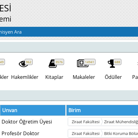
ESİ
temi
isyen Ara
49
962
3576
14941
688
kler
Hakemlikler
Kitaplar
Makaleler
Ödüller
Pa
Unvan
Birim
Doktor Öğretim Üyesi
Ziraat Fakültesi
Ziraat Mühendisli
Profesör Doktor
Ziraat Fakültesi
Bitki Koruma Böl