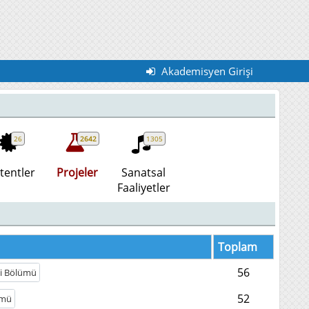
Akademisyen Girişi
26
2642
1305
tentler
Projeler
Sanatsal
Faaliyetler
Toplam
56
ği Bölümü
52
ümü