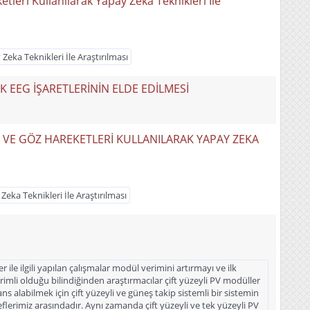
leri Kullanılarak Yapay Zeka Teknikleri İle
eka Teknikleri İle Araştırılması
K EEG İŞARETLERİNİN ELDE EDİLMESİ
 VE GÖZ HAREKETLERİ KULLANILARAK YAPAY ZEKA
eka Teknikleri İle Araştırılması
le ilgili yapılan çalışmalar modül verimini artırmayı ve ilk
mli olduğu bilindiğinden araştırmacılar çift yüzeyli PV modüller
alabilmek için çift yüzeyli ve güneş takip sistemli bir sistemin
flerimiz arasındadır. Aynı zamanda çift yüzeyli ve tek yüzeyli PV