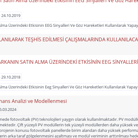
tın Alma Üzerindeki Etkisinin EEG Sinyalleri Ve Göz Hareket
- 24.10.2019
 Üzerindeki Etkisinin EEG Sinyalleri Ve Göz Hareketleri Kullanılarak Yapay Z
LANILARAK TEŞHİS EDİLMESİ ÇALIŞMALARINDA KULLANILACA
ANIN SATIN ALMA ÜZERİNDEKİ ETKİSİNİN EEG SİNYALLERİ
- 29.10.2018
 Üzerindeki Etkisinin Eeg Sinyalleri Ve Göz Hareketleri Kullanılarak Yapay Z
rmans Analizi ve Modellenmesi
26.03.2024
e fotovoltaik (PV) teknolojileri yaygın olarak kullanılmaktadır. PV modüller i
ektedir. Çift yüzeyli PV modüllerin tek yüzeyli modüllerden daha yüksek veri
projenin konusu fotovoltaik panellerde birim alandan daha yüksek performans 
erin arka taraf gölgelenmesini azaltması ve modül veriminin arttırılması hede