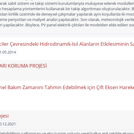
arak sabit sistem ve takip sistemi kurulumlarıyla mukayese ederek modüllerin
 hesaplama yöntemlerini kullanarak bir takip algoritması oluşturulacaktır. B
an kirlilik üzerinde de deneysel çalışmalar yapılarak aynı koşullarda iki modül
zleme periyotları ve maliyet analizi yapılacaktır. Son olarak, meteorolojik ver
 yapılacaktır. Böylece, PV panel elektrik çıktıları ile modelden elde edilen so
iler Çevresindeki Hidrodinamik-Isıl Alanların Etkilesiminin 
01.05.2014
ARI KORUMA PROJESİ
el Bakım Zamanını Tahmin Edebilmek için Çift Eksen Hareke
ojesi
30.12.2021
ebilirliğinin sağlanması ve eko turizm yoluyla yerel halkın eşit şekilde eko