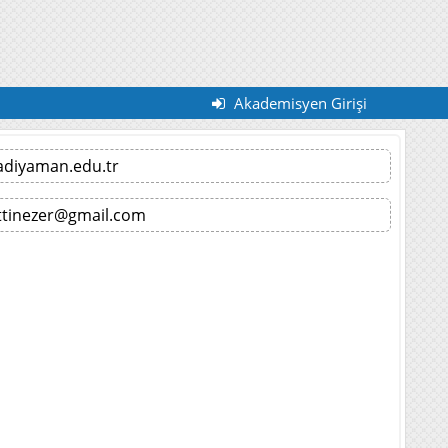
Akademisyen Girişi
adiyaman.edu.tr
ttinezer@gmail.com