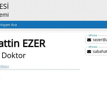
ESİ
temi
isyen Ara
ePosta
ttin EZER
sezer@
ePosta
sabaha
 Doktor
ltesi
ü