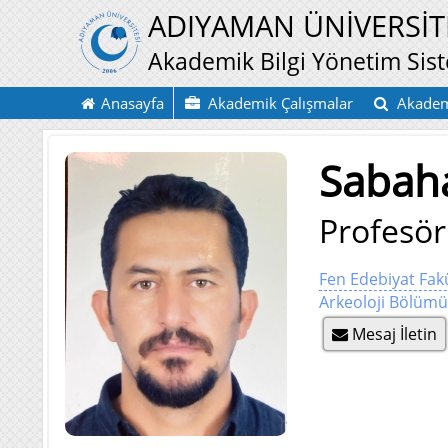
ADIYAMAN ÜNİVERSİT
Akademik Bilgi Yönetim Sis
Anasayfa
Akademik Çalışmalar
Akadem
Sabaha
Profesör
Fen Edebiyat Fakü
Arkeoloji Bölüm
Mesaj İletin