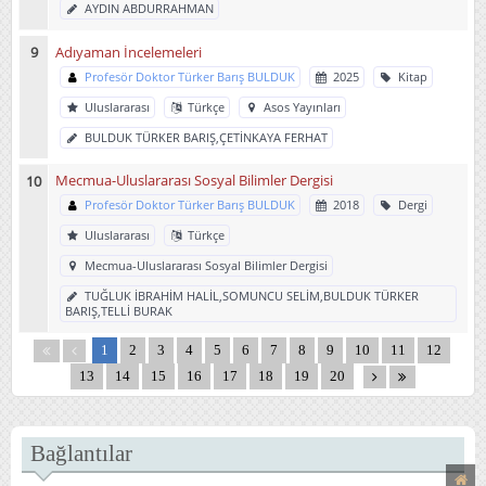
AYDIN ABDURRAHMAN
Adıyaman İncelemeleri
Profesör Doktor Türker Barış BULDUK
2025
Kitap
Uluslararası
Türkçe
Asos Yayınları
BULDUK TÜRKER BARIŞ,ÇETİNKAYA FERHAT
Mecmua-Uluslararası Sosyal Bilimler Dergisi
Profesör Doktor Türker Barış BULDUK
2018
Dergi
Uluslararası
Türkçe
Mecmua-Uluslararası Sosyal Bilimler Dergisi
TUĞLUK İBRAHİM HALİL,SOMUNCU SELİM,BULDUK TÜRKER
BARIŞ,TELLİ BURAK
1
2
3
4
5
6
7
8
9
10
11
12
13
14
15
16
17
18
19
20
Bağlantılar