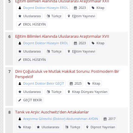
Eğitim Bilimleri Alanında Uluslararası Araştırmalar XXII
Doçent Doktor Hüseyin EROL
2023
Kitap
Uluslararası
Türkçe
Eğitim Yayınevi
EROL HÜSEYİN
Eğitim Bilimleri Alanında Uluslararası Araştırmalar XVII
Doçent Doktor Hüseyin EROL
2023
Kitap
Uluslararası
Türkçe
Eğitim Yayınevi
EROL HÜSEYİN
Dini Çoğulculuk ve Mutlak Hakikat Sorunu: Postmodern Bir
Perspektif
Doçent Doktor Bekir GEÇİT
2025
Kitap
Uluslararası
Türkçe
Kitap Dünyası Yayınları
GEÇİT BEKİR
Tanık ve Arşiv: Auschwitz'den Artakalanlar
Araştırma Görevlisi (Doktor) Abdurrahman AYDIN
2017
Kitap
Uluslararası
Türkçe
Dipnot Yayınları