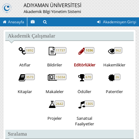
ADIYAMAN ÜNİVERSİTESİ
Akademik Bilgi Yönetim Sistemi
Anasayfa
Akademisyen Girişi
Akademik Çalışmalar
1892
11737
1036
962
Atıflar
Bildiriler
Editörlükler
Hakemlikler
3573
15034
670
26
Kitaplar
Makaleler
Ödüller
Patentler
2642
1305
Projeler
Sanatsal
Faaliyetler
Sıralama