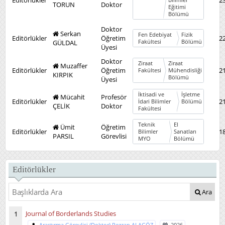
Editörlükler
2
Bilimler
TORUN
Doktor
Eğitimi
Bölümü
Doktor
Serkan
Fen Edebiyat
Fizik
Editörlükler
Öğretim
2
GÜLDAL
Fakültesi
Bölümü
Üyesi
Doktor
Ziraat
Ziraat
Muzaffer
Editörlükler
Öğretim
2
Fakültesi
Mühendisliği
KIRPIK
Bölümü
Üyesi
İktisadi ve
İşletme
Mücahit
Profesör
Editörlükler
2
İdari Bilimler
Bölümü
ÇELİK
Doktor
Fakültesi
Teknik
El
Ümit
Öğretim
Editörlükler
1
Bilimler
Sanatları
PARSIL
Görevlisi
MYO
Bölümü
Editörlükler
Ara
Journal of Borderlands Studies