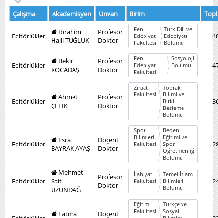
Çalışma
Akademisyen
Unvan
Birim
Top
Fen
Türk Dili ve
İbrahim
Profesör
Editörlükler
4
Edebiyat
Edebiyatı
Halil TUĞLUK
Doktor
Fakültesi
Bölümü
Fen
Sosyoloji
Bekir
Profesör
Editörlükler
4
Edebiyat
Bölümü
KOCADAŞ
Doktor
Fakültesi
Ziraat
Toprak
Fakültesi
Bilimi ve
Ahmet
Profesör
Editörlükler
3
Bitki
ÇELİK
Doktor
Besleme
Bölümü
Spor
Beden
Bilimleri
Eğitimi ve
Esra
Doçent
Editörlükler
2
Fakültesi
Spor
BAYRAK AYAŞ
Doktor
Öğretmenliği
Bölümü
Mehmet
İlahiyat
Temel İslam
Profesör
Editörlükler
Sait
2
Fakültesi
Bilimleri
Doktor
Bölümü
UZUNDAĞ
Eğitim
Türkçe ve
Fakültesi
Sosyal
Fatma
Doçent