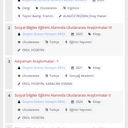
Araştırma Görevlisi (Doktor) Rezzan ALAGÖZ
2026
Dergi
Uluslararası
İngilizce
Taylor &amp; Francis
ALAGÖZ REZZAN,Ünay Hakan
Sosyal Bilgiler Eğitimi Alanında Uluslararası Araştırmalar III
Doçent Doktor Hüseyin EROL
2025
Kitap
Uluslararası
Türkçe
Eğitim Yayınevi
EROL HÜSEYİN
Adıyaman Araştırmaları -1-
Doçent Doktor Hüseyin EROL
2021
Kitap
Uluslararası
Türkçe
Sonçağ Akademi
EROL HÜSEYİN, KARACAN OSMAN
Sosyal bilgiler Eğitimi Alanında Uluslararası Araştırmalar II
Doçent Doktor Hüseyin EROL
2024
Kitap
Uluslararası
Türkçe
Eğitim Yayınevi
EROL HÜSEYİN