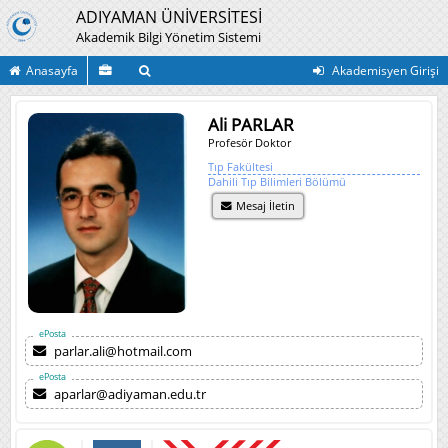
ADIYAMAN ÜNİVERSİTESİ
Akademik Bilgi Yönetim Sistemi
Anasayfa
Akademisyen Girişi
Ali PARLAR
Profesör Doktor
Tıp Fakültesi
Dahili Tıp Bilimleri Bölümü
Mesaj İletin
ePosta
parlar.ali@hotmail.com
ePosta
aparlar@adiyaman.edu.tr