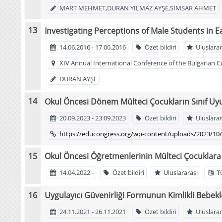
MART MEHMET,DURAN YILMAZ AYŞE,SİMSAR AHMET
Investigating Perceptions of Male Students in
14.06.2016 - 17.06.2016
Özet bildiri
Uluslarar
XIV Annual International Conference of the Bulgarian
DURAN AYŞE
Okul Öncesi Dönem Mülteci Çocukların Sınıf Uy
20.09.2023 - 23.09.2023
Özet bildiri
Uluslarar
https://educongress.org/wp-content/uploads/2023/
Okul Öncesi Öğretmenlerinin Mülteci Çocuklara İl
14.04.2022 -
Özet bildiri
Uluslararası
T
Uygulayıcı Güvenirliği Formunun Kimlikli Bebekl
24.11.2021 - 26.11.2021
Özet bildiri
Uluslarar