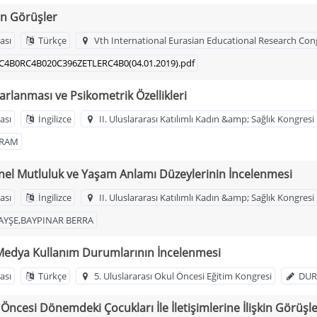
in Görüşler
ası
Türkçe
Vth International Eurasian Educational Research Con
LDC4B0RC4B020C396ZETLERC4B0(04.01.2019).pdf
rlanması ve Psikometrik Özellikleri
ası
İngilizce
II. Uluslararası Katılımlı Kadın &amp; Sağlık Kongresi
YRAM
el Mutluluk ve Yaşam Anlamı Düzeylerinin İncelenmesi
ası
İngilizce
II. Uluslararası Katılımlı Kadın &amp; Sağlık Kongresi
AYŞE,BAYPINAR BERRA
l Medya Kullanım Durumlarının İncelenmesi
ası
Türkçe
5. Uluslararası Okul Öncesi Eğitim Kongresi
DUR
cesi Dönemdeki Çocukları İle İletişimlerine İlişkin Görüşle