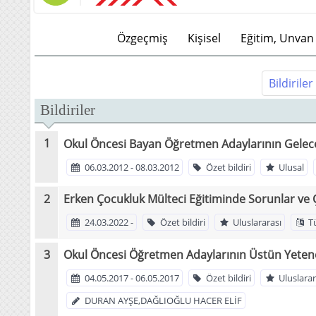
Özgeçmiş
Kişisel
Eğitim, Unvan 
Bildiriler
Bildiriler
Okul Öncesi Bayan Öğretmen Adaylarının Gelecek
06.03.2012 - 08.03.2012
Özet bildiri
Ulusal
Erken Çocukluk Mülteci Eğitiminde Sorunlar ve
24.03.2022 -
Özet bildiri
Uluslararası
T
Okul Öncesi Öğretmen Adaylarının Üstün Yetenekl
04.05.2017 - 06.05.2017
Özet bildiri
Uluslarar
DURAN AYŞE,DAĞLIOĞLU HACER ELİF