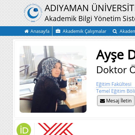
ADIYAMAN ÜNİVERSİT
Akademik Bilgi Yönetim Sis
Anasayfa
Akademik Çalışmalar
Akadem
Ayşe 
Doktor Ö
Eğitim Fakültesi
Temel Eğitim Bö
Mesaj İletin