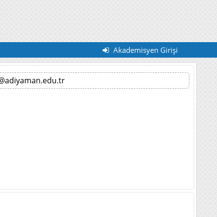
Akademisyen Girişi
@adiyaman.edu.tr