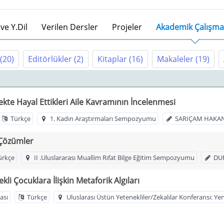
ve Y.Dil
Verilen Dersler
Projeler
Akademik Çalışma
(20)
Editörlükler
(2)
Kitaplar
(16)
Makaleler
(19)
te Hayal Ettikleri Aile Kavramının İncelenmesi
Türkçe
1. Kadın Araştırmaları Sempozyumu
SARIÇAM HAKA
 Çözümler
ürkçe
II .Uluslararası Muallim Rıfat Bilge Eğitim Sempozyumu
DU
i Çocuklara İlişkin Metaforik Algıları
ası
Türkçe
Uluslarası Üstün Yetenekliler/Zekalılar Konferansı: Ye