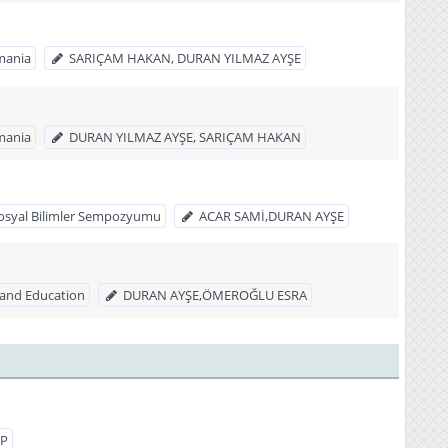
omania
SARIÇAM HAKAN, DURAN YILMAZ AYŞE
omania
DURAN YILMAZ AYŞE, SARIÇAM HAKAN
e Sosyal Bilimler Sempozyumu
ACAR SAMİ,DURAN AYŞE
e and Education
DURAN AYŞE,ÖMEROĞLU ESRA
AP