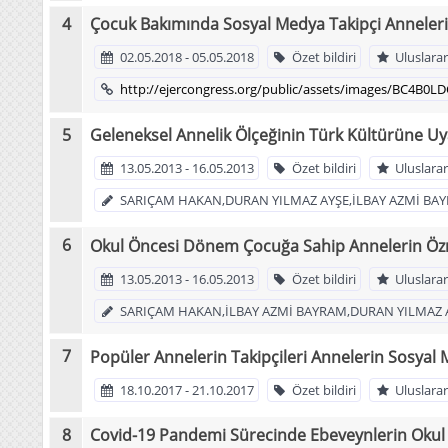
Çocuk Bakımında Sosyal Medya Takipçi Anneler
02.05.2018 - 05.05.2018
Özet bildiri
Uluslarar
http://ejercongress.org/public/assets/images/BC4B0
Geleneksel Annelik Ölçeğinin Türk Kültürüne Uya
13.05.2013 - 16.05.2013
Özet bildiri
Uluslarar
SARIÇAM HAKAN,DURAN YILMAZ AYŞE,İLBAY AZMİ BA
Okul Öncesi Dönem Çocuğa Sahip Annelerin Özn
13.05.2013 - 16.05.2013
Özet bildiri
Uluslarar
SARIÇAM HAKAN,İLBAY AZMİ BAYRAM,DURAN YILMAZ 
Popüler Annelerin Takipçileri Annelerin Sosya
18.10.2017 - 21.10.2017
Özet bildiri
Uluslarar
Covid-19 Pandemi Sürecinde Ebeveynlerin Okul Ön