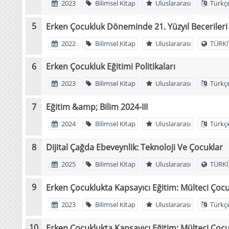
2023
Bilimsel Kitap
Uluslararası
Türkç
Erken Çocukluk Döneminde 21. Yüzyıl Becerileri
2022
Bilimsel Kitap
Uluslararası
TÜRKİ
Erken Çocukluk Eğitimi Politikaları
2023
Bilimsel Kitap
Uluslararası
Türkç
Eğitim &amp; Bilim 2024-III
2024
Bilimsel Kitap
Uluslararası
Türkç
Dijital Çağda Ebeveynlik: Teknoloji Ve Çocuklar
2025
Bilimsel Kitap
Uluslararası
TÜRKİ
Erken Çocuklukta Kapsayıcı Eğitim: Mülteci Çocu
2023
Bilimsel Kitap
Uluslararası
Türkç
Erken Çocuklukta Kapsayıcı Eğitim: Mülteci Çocu