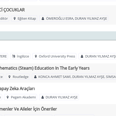
Cİ ÇOCUKLAR
ditör
Eğiten Kitap
ÖMEROĞLU ESRA, DURAN YILMAZ AYŞE
TERE
İngilizce
Oxford University Press
DURAN YILMAZ AYŞ
hematics (Steam) Education In The Early Years
ce
Routledge
KONCA AHMET SAMİ, DURAN YILMAZ AYŞE, SİMS
pay Zeka Araçları
e
Pegem Akademi
DURAN YILMAZ AYŞE
enler Ve Aileler İçin Öneriler