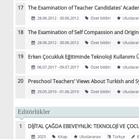
The Examination of Teacher Candidates’ Academ
28.06.2012 - 30.06.2012
Özet bildiri
Uluslarar
The Examination of Self Compassion and Origina
28.06.2012 - 30.06.2012
Özet bildiri
Uluslarar
Erken Çocukluk Eğitiminde Teknoloji Kullanımı 
06.07.2017 - 09.07.2017
Özet bildiri
Uluslarar
Preschool Teachers’ Views About Turkish and Sy
29.05.2019 - 01.06.2019
Özet bildiri
Uluslarar
Editörlükler
DİJİTAL ÇAĞDA EBEVEYNLİK: TEKNOLOJİ VE ÇOC
2025
Kitap
Uluslararası
Türkçe
E