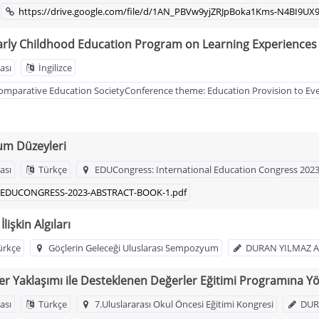
https://drive.google.com/file/d/1AN_PBVw9yjZRJpBoka1Kms-N4BI9UX
 Early Childhood Education Program on Learning Experiences
ası
İngilizce
 Comparative Education SocietyConference theme: Education Provision to E
um Düzeyleri
ası
Türkçe
EDUCongress: International Education Congress 202
10/EDUCONGRESS-2023-ABSTRACT-BOOK-1.pdf
işkin Algıları
ürkçe
Göçlerin Geleceği Uluslarası Sempozyum
DURAN YILMAZ 
er Yaklaşımı ile Desteklenen Değerler Eğitimi Programına Yön
ası
Türkçe
7.Uluslararası Okul Öncesi Eğitimi Kongresi
DUR