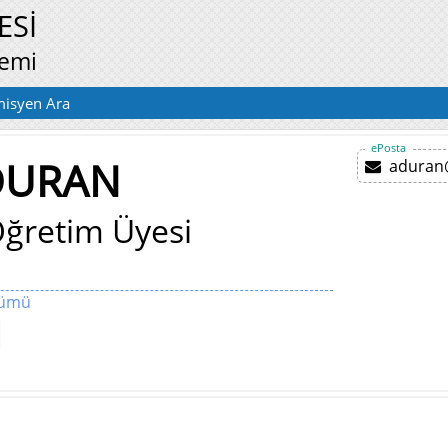
ESİ
temi
isyen Ara
ePosta
DURAN
aduran
ğretim Üyesi
lümü