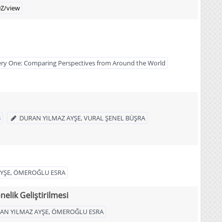
9Z/view
very One: Comparing Perspectives from Around the World
3
DURAN YILMAZ AYŞE, VURAL ŞENEL BÜŞRA
AYŞE, ÖMEROĞLU ESRA
elik Geliştirilmesi
AN YILMAZ AYŞE, ÖMEROĞLU ESRA