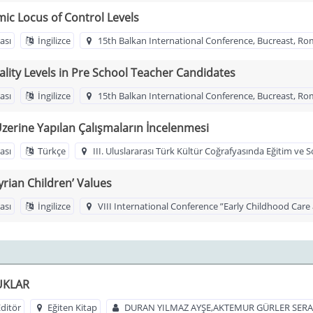
ic Locus of Control Levels
ası
İngilizce
15th Balkan International Conference, Bucreast, R
lity Levels in Pre School Teacher Candidates
ası
İngilizce
15th Balkan International Conference, Bucreast, R
Üzerine Yapılan Çalışmaların İncelenmesi
ası
Türkçe
III. Uluslararası Türk Kültür Coğrafyasında Eğitim v
rian Children’ Values
ası
İngilizce
VIII International Conference ”Early Childhood Car
UKLAR
ditör
Eğiten Kitap
DURAN YILMAZ AYŞE,AKTEMUR GÜRLER SER