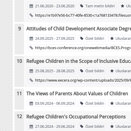
21.06.2020 - 23.06.2020
Tam metin bildiri
Ul
https://e1b97e56-bc77-40fe-8530-c1a768133478.files
Attitudes of Child Development Associate Degr
24.09.2025 - 27.09.2025
Özet bildiri
Uluslarar
https://bces-conference.org/onewebmedia/BCES.Progra
Refugee Children in the Scope of Inclusive Edu
25.08.2025 - 28.08.2025
Özet bildiri
Uluslarar
https://www.eecera.org/wp-content/uploads/2025/09/
The Views of Parents About Values of Children
03.09.2024 - 06.09.2024
Özet bildiri
Uluslarar
Refugee Children's Occupational Perceptions
27.06.2024 - 29.06.2024
Özet bildiri
Uluslarar