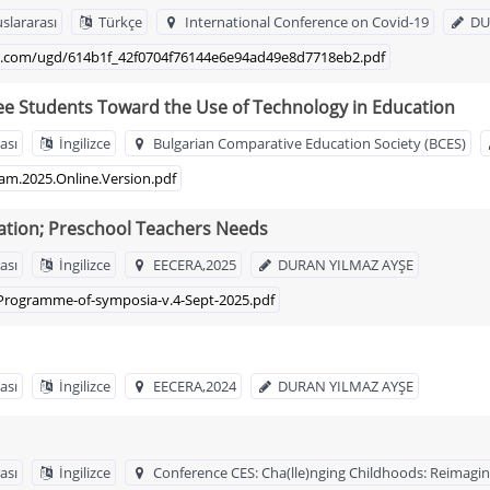
uslararası
Türkçe
International Conference on Covid-19
DU
usr.com/ugd/614b1f_42f0704f76144e6e94ad49e8d7718eb2.pdf
ee Students Toward the Use of Technology in Education
ası
İngilizce
Bulgarian Comparative Education Society (BCES)
m.2025.Online.Version.pdf
cation; Preschool Teachers Needs
ası
İngilizce
EECERA,2025
DURAN YILMAZ AYŞE
Programme-of-symposia-v.4-Sept-2025.pdf
ası
İngilizce
EECERA,2024
DURAN YILMAZ AYŞE
ası
İngilizce
Conference CES: Cha(lle)nging Childhoods: Reimagin