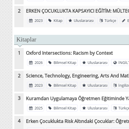
ERKEN ÇOCUKLUKTA KAPSAYICI EĞİTİM: MÜLTE
2023
Kitap
Uluslararası
Türkçe
E
Kitaplar
Oxford Intersections: Racism by Context
2026
Bilimsel Kitap
Uluslararası
İNGİL
Science, Technology, Engineering, Arts And Mat
2023
Bilimsel Kitap
Uluslararası
İngiliz
Kuramdan Uygulamaya Öğretmen Eğitiminde Ya
2025
Bilimsel Kitap
Uluslararası
Türkç
Erken Çocuklukta Risk Altındaki Çocuklar: Öğretm