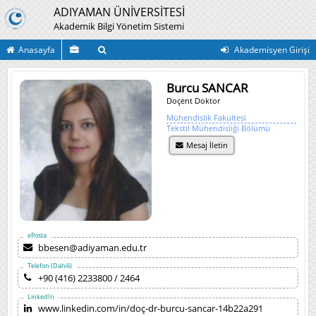
ADIYAMAN ÜNİVERSİTESİ
Akademik Bilgi Yönetim Sistemi
Anasayfa
Akademisyen Girişi
Burcu SANCAR
Doçent Doktor
Mühendislik Fakültesi
Tekstil Mühendisliği Bölümü
Mesaj İletin
ePosta
bbesen@adiyaman.edu.tr
Telefon (Dahili)
+90 (416) 2233800 / 2464
LinkedIn
www.linkedin.com/in/doç-dr-burcu-sancar-14b22a291