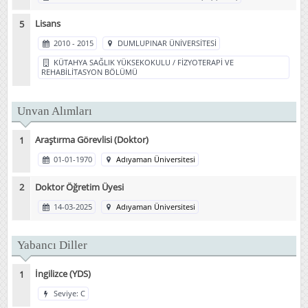
Lisans
2010 - 2015
DUMLUPINAR ÜNİVERSİTESİ
KÜTAHYA SAĞLIK YÜKSEKOKULU / FİZYOTERAPİ VE
REHABİLİTASYON BÖLÜMÜ
Unvan Alımları
Araştırma Görevlisi (Doktor)
01-01-1970
Adıyaman Üniversitesi
Doktor Öğretim Üyesi
14-03-2025
Adıyaman Üniversitesi
Yabancı Diller
İngilizce (YDS)
Seviye: C