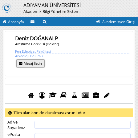
ADIYAMAN ÜNİVERSİTESİ
Akademik Bilgi Yönetim Sistemi
Anasayfa
Akademisyen Girişi
Deniz DOĞANALP
Araştırma Görevlisi (Doktor)
Fen Edebiyat Fakültesi
Arkeoloji Bölümü
Mesaj İletin
Tüm alanların doldurulması zorunludur.
Ad ve
Soyadınız
ePosta