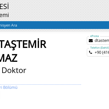
ESİ
temi
isyen Ara
ePosta
 TAŞTEMİR
dtaste
Telefon (Dahili
+90 (41
MAZ
 Doktor
eri Bölümü