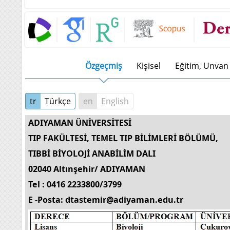
Özgeçmiş
Kişisel
Eğitim, Unvan 
tr
Türkçe
en
English
ADIYAMAN ÜNİVERSİTESİ
TIP FAKÜLTESİ, TEMEL TIP BİLİMLERİ BÖLÜMÜ,
TIBBİ BİYOLOJİ ANABİLİM DALI
02040 Altınşehir/ ADIYAMAN
Tel : 0416 2233800/3799
E -Posta: dtastemir@adiyaman.edu.tr