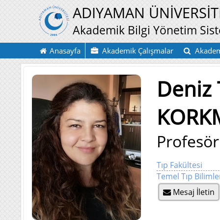
ADIYAMAN ÜNİVERSİT
Akademik Bilgi Yönetim Sis
Anasayfa
Akademik Çalışmalar
Akadem
Deniz
KORK
Profesör
Tıp Fakültesi
Temel Tıp Biliml
Mesaj İletin