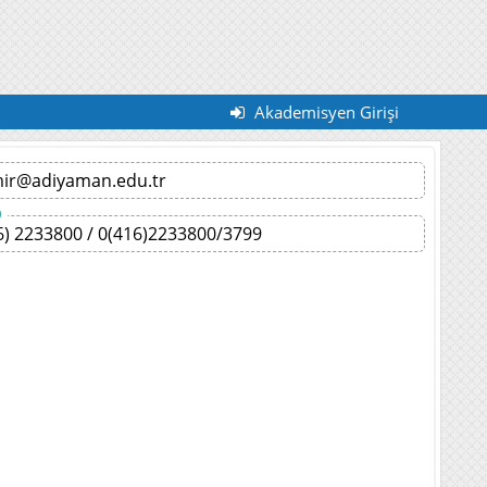
Akademisyen Girişi
mir@adiyaman.edu.tr
)
6) 2233800 / 0(416)2233800/3799