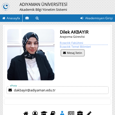
ADIYAMAN ÜNİVERSİTESİ
Akademik Bilgi Yönetim Sistemi
Anasayfa
Akademisyen Girişi
Dilek AKBAYIR
Araştırma Görevlisi
Eczacılık Fakültesi
Eczacılık Temel Bilimleri
Mesaj İletin
ePosta
dakbayir@adiyaman.edu.tr