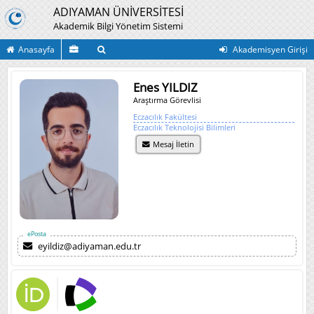
ADIYAMAN ÜNİVERSİTESİ
Akademik Bilgi Yönetim Sistemi
Anasayfa
Akademisyen Girişi
Enes YILDIZ
Araştırma Görevlisi
Eczacılık Fakültesi
Eczacılık Teknolojisi Bilimleri
Mesaj İletin
ePosta
eyildiz@adiyaman.edu.tr