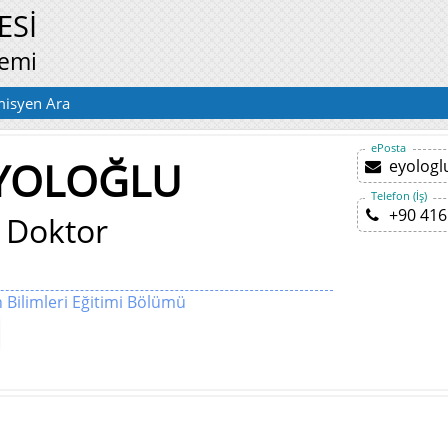
ESİ
temi
isyen Ara
ePosta
 YOLOĞLU
eyolog
Telefon (İş)
+90 416
 Doktor
 Bilimleri Eğitimi Bölümü