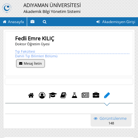
ADIYAMAN ÜNİVERSİTESİ
Akademik Bilgi Yönetim Sistemi
Anasayfa
Akademisyen Girişi
Fedli Emre KILIÇ
Doktor Öğretim Üyesi
Tıp Fakültesi
Dahili Tıp Bilimleri Bölümü
Mesaj İletin
Görüntülenme
148