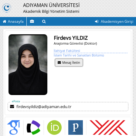
ADIYAMAN ÜNİVERSİTESİ
Akademik Bilgi Yönetim Sistemi
Anasayfa
Akademisyen Girişi
Firdevs YILDIZ
Araştırma Görevlisi (Doktor)
İlahiyat Fakültesi
İslam Tarihi ve Sanatları Bölümü
Mesaj İletin
ePosta
firdevsyildiz@adiyaman.edu.tr