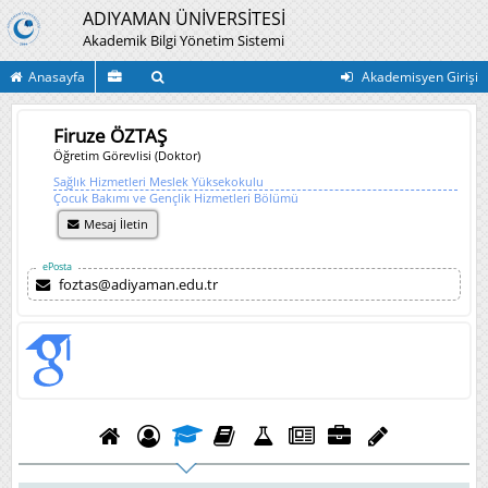
ADIYAMAN ÜNİVERSİTESİ
Akademik Bilgi Yönetim Sistemi
Anasayfa
Akademisyen Girişi
Firuze ÖZTAŞ
Öğretim Görevlisi (Doktor)
Sağlık Hizmetleri Meslek Yüksekokulu
Çocuk Bakımı ve Gençlik Hizmetleri Bölümü
Mesaj İletin
ePosta
foztas@adiyaman.edu.tr