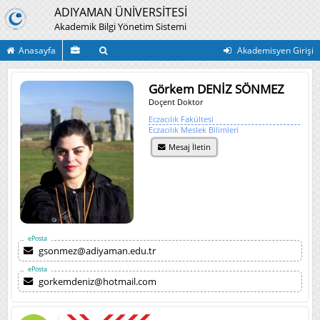
ADIYAMAN ÜNİVERSİTESİ
Akademik Bilgi Yönetim Sistemi
Anasayfa
Akademisyen Girişi
Görkem DENİZ SÖNMEZ
Doçent Doktor
Eczacılık Fakültesi
Eczacılık Meslek Bilimleri
Mesaj İletin
ePosta
gsonmez@adiyaman.edu.tr
ePosta
gorkemdeniz@hotmail.com