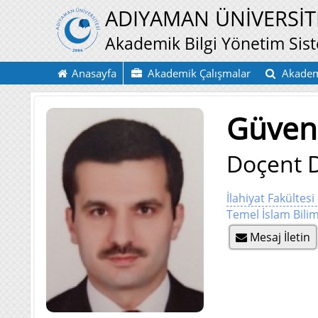
ADIYAMAN ÜNİVERSİT
Akademik Bilgi Yönetim Sis
Anasayfa
Akademik Çalışmalar
Akadem
Güven
Doçent 
İlahiyat Fakültesi
Temel İslam Bili
Mesaj İletin