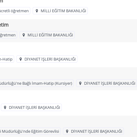
im
ücretli öğretmen
MİLLİ EĞİTİM BAKANLIĞI
etim
 öğretmen
MİLLİ EĞİTİM BAKANLIĞI
m-Hatip
DİYANET İŞLERİ BAŞKANLIĞI
Müdürlüğü'ne Bağlı İmam-Hatip (Kursiyer)
DİYANET İŞLERİ BAŞKANLIĞI
DİYANET İŞLERİ BAŞKANLIĞI
i Müdürlüğü'nde Eğitim Görevlisi
DİYANET İŞLERİ BAŞKANLIĞI