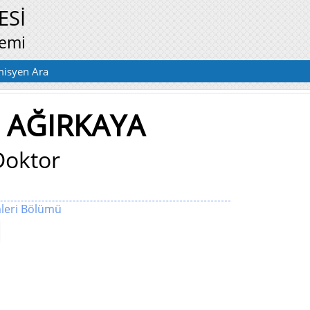
ESİ
temi
isyen Ara
 AĞIRKAYA
Doktor
mleri Bölümü