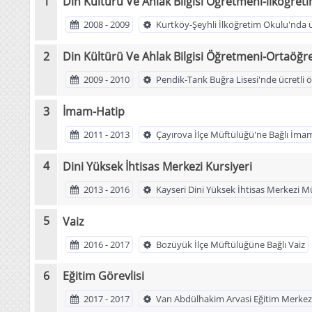
Din Kültürü Ve Ahlak Bilgisi Öğretmeni-ilköğret
2008 - 2009
Kurtköy-Şeyhli İlköğretim Okulu'nda 
Din Kültürü Ve Ahlak Bilgisi Öğretmeni-Ortaöğr
2009 - 2010
Pendik-Tarık Buğra Lisesi'nde ücretli
İmam-Hatip
2011 - 2013
Çayırova İlçe Müftülüğü'ne Bağlı İma
Dini Yüksek İhtisas Merkezi Kursiyeri
2013 - 2016
Kayseri Dini Yüksek İhtisas Merkezi 
Vaiz
2016 - 2017
Bozüyük İlçe Müftülüğüne Bağlı Vaiz
Eğitim Görevlisi
2017 - 2017
Van Abdülhakim Arvasi Eğitim Merkez