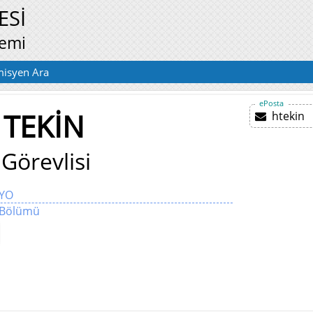
ESİ
temi
isyen Ara
ePosta
 TEKİN
htekin
Görevlisi
MYO
i Bölümü