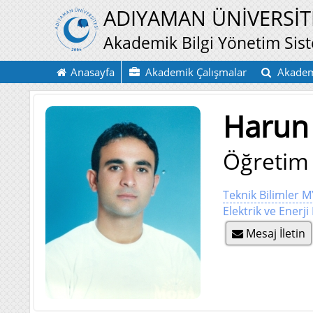
ADIYAMAN ÜNİVERSİT
Akademik Bilgi Yönetim Sis
Anasayfa
Akademik Çalışmalar
Akadem
Harun
Öğretim 
Teknik Bilimler 
Elektrik ve Enerj
Mesaj İletin