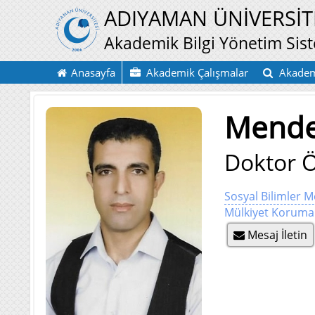
ADIYAMAN ÜNİVERSİT
Akademik Bilgi Yönetim Sis
Anasayfa
Akademik Çalışmalar
Akadem
Mende
Doktor Ö
Sosyal Bilimler 
Mülkiyet Koruma
Mesaj İletin