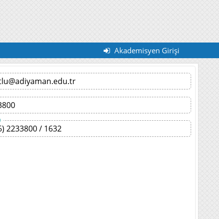
Akademisyen Girişi
tlu@adiyaman.edu.tr
3800
)
6) 2233800 / 1632