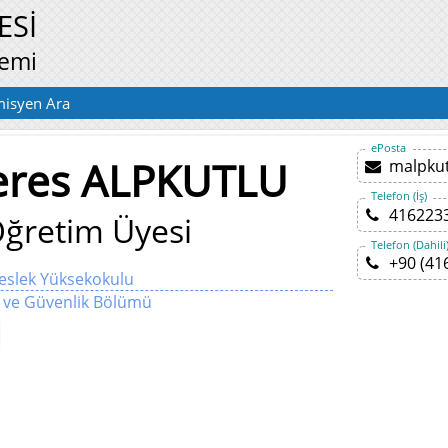
ESİ
temi
isyen Ara
ePosta
res ALPKUTLU
malpku
Telefon (İş)
416223
ğretim Üyesi
Telefon (Dahili
+90 (41
Meslek Yüksekokulu
 ve Güvenlik Bölümü