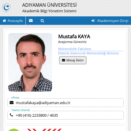
ADIYAMAN ÜNİVERSİTESİ
Akademik Bilgi Yönetim Sistemi
Anasayfa
Akademisyen Girişi
Mustafa KAYA
Araştırma Görevlisi
Mühendislik Fakültesi
Elektrik-Elektronik Mühendisliği Bölümü
Mesaj İletin
ePosta
mustafakaya@adiyaman.edu.tr
Telefon (Dahili)
+90 (416) 2233800 / 4635