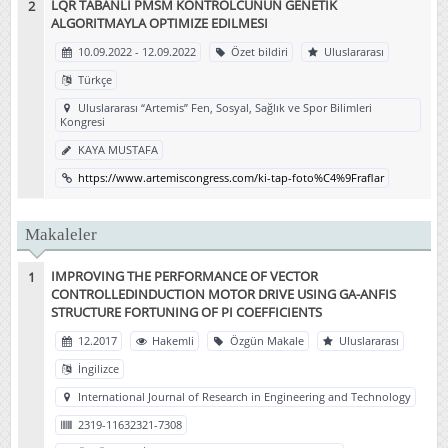
LQR TABANLI PMSM KONTROLCÜNÜN GENETIK
ALGORITMAYLA OPTIMIZE EDILMESI
10.09.2022 - 12.09.2022
Özet bildiri
Uluslararası
Türkçe
Uluslararası “Artemis” Fen, Sosyal, Sağlık ve Spor Bilimleri
Kongresi
KAYA MUSTAFA
https://www.artemiscongress.com/ki-tap-foto%C4%9Fraflar
Makaleler
IMPROVING THE PERFORMANCE OF VECTOR
CONTROLLEDINDUCTION MOTOR DRIVE USING GA-ANFIS
STRUCTURE FORTUNING OF PI COEFFICIENTS
12.2017
Hakemli
Özgün Makale
Uluslararası
İngilizce
International Journal of Research in Engineering and Technology
2319-11632321-7308