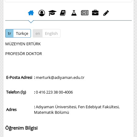
tr
Türkçe
en
English
MÜZEYYEN ERTÜRK
PROFESÖR DOKTOR
E-Posta Adresi
:
merturk@adiyaman.edu.tr
Telefon (İş)
:
0 416 223 38 00-4006
:
Adıyaman Üniversitesi, Fen Edebiyat Fakültesi,
Adres
Matematik Bölümü
Öğrenim Bilgisi