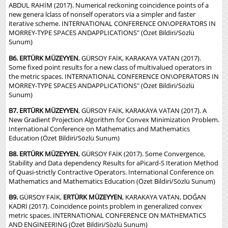
ABDUL RAHİM (2017). Numerical reckoning coincidence points of a
new genera lclass of nonself operators via a simpler and faster
iterative scheme. INTERNATIONAL CONFERENCE ON\OPERATORS IN
MORREY-TYPE SPACES ANDAPPLICATIONS" (Özet Bildiri/Sözlü
Sunum)
B6. ERTÜRK MÜZEYYEN
, GÜRSOY FAİK, KARAKAYA VATAN (2017).
Some fixed point results for a new class of multivalued operators in
the metric spaces. INTERNATIONAL CONFERENCE ON\OPERATORS IN
MORREY-TYPE SPACES ANDAPPLICATIONS" (Özet Bildiri/Sözlü
Sunum)
B7. ERTÜRK MÜZEYYEN
, GÜRSOY FAİK, KARAKAYA VATAN (2017). A
New Gradient Projection Algorithm for Convex Minimization Problem.
International Conference on Mathematics and Mathematics
Education (Özet Bildiri/Sözlü Sunum)
B8. ERTÜRK MÜZEYYEN
, GÜRSOY FAİK (2017). Some Convergence,
Stability and Data dependency Results for aPicard-S Iteration Method
of Quasi-strictly Contractive Operators. International Conference on
Mathematics and Mathematics Education (Özet Bildiri/Sözlü Sunum)
B9.
GÜRSOY FAİK,
ERTÜRK MÜZEYYEN
, KARAKAYA VATAN, DOĞAN
KADRİ (2017). Coincidence points problem in generalized convex
metric spaces. INTERNATIONAL CONFERENCE ON MATHEMATICS
AND ENGINEERING (Özet Bildiri/Sözlü Sunum)