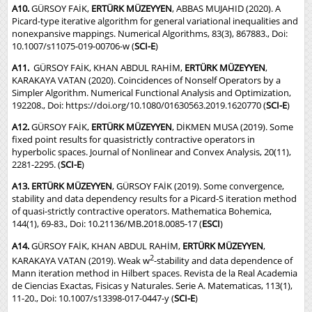
A10.
GÜRSOY FAİK,
ERTÜRK MÜZEYYEN
, ABBAS MUJAHID (2020). A
Picard-type iterative algorithm for general variational inequalities and
nonexpansive mappings. Numerical Algorithms, 83(3), 867883., Doi:
10.1007/s11075-019-00706-w (
SCI-E
)
A11.
GÜRSOY FAİK, KHAN ABDUL RAHİM,
ERTÜRK MÜZEYYEN
,
KARAKAYA VATAN (2020). Coincidences of Nonself Operators by a
Simpler Algorithm. Numerical Functional Analysis and Optimization,
192208., Doi:
https://doi.org/10.1080/01630563.2019.1620770
(
SCI-E
)
A12.
GÜRSOY FAİK,
ERTÜRK MÜZEYYEN
, DİKMEN MUSA (2019). Some
fixed point results for quasistrictly contractive operators in
hyperbolic spaces. Journal of Nonlinear and Convex Analysis, 20(11),
2281-2295. (
SCI-E
)
A13. ERTÜRK MÜZEYYEN
, GÜRSOY FAİK (2019). Some convergence,
stability and data dependency results for a Picard-S iteration method
of quasi-strictly contractive operators. Mathematica Bohemica,
144(1), 69-83., Doi: 10.21136/MB.2018.0085-17 (
ESCI
)
A14.
GÜRSOY FAİK, KHAN ABDUL RAHİM,
ERTÜRK MÜZEYYEN
,
2
KARAKAYA VATAN (2019). Weak w
-stability and data dependence of
Mann iteration method in Hilbert spaces. Revista de la Real Academia
de Ciencias Exactas, Fisicas y Naturales. Serie A. Matematicas, 113(1),
11-20., Doi: 10.1007/s13398-017-0447-y (
SCI-E
)