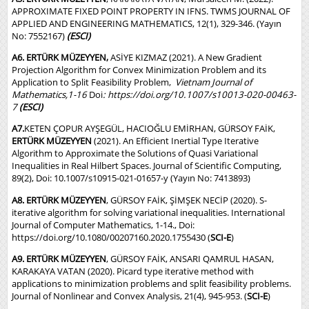
APPROXIMATE FIXED POINT PROPERTY IN IFNS. TWMS JOURNAL OF
APPLIED AND ENGINEERING MATHEMATICS, 12(1), 329-346. (Yayın
No: 7552167)
(ESCI)
A6. ERTÜRK MÜZEYYEN,
ASİYE KIZMAZ (2021). A New Gradient
Projection Algorithm for Convex Minimization Problem and its
Application to Split Feasibility Problem,
Vietnam Journal of
Mathematics,1-16
Doi
:
https://doi.org/10.1007/s10013-020-00463-
7
(ESCI)
A7.
KETEN ÇOPUR AYŞEGÜL, HACIOĞLU EMİRHAN, GÜRSOY FAİK,
ERTÜRK MÜZEYYEN
(2021). An Efficient Inertial Type Iterative
Algorithm to Approximate the Solutions of Quasi Variational
Inequalities in Real Hilbert Spaces. Journal of Scientific Computing,
89(2), Doi: 10.1007/s10915-021-01657-y (Yayın No: 7413893)
A8.
ERTÜRK MÜZEYYEN
, GÜRSOY FAİK, ŞİMŞEK NECİP (2020). S-
iterative algorithm for solving variational inequalities. International
Journal of Computer Mathematics, 1-14., Doi:
https://doi.org/10.1080/00207160.2020.1755430
(
SCI-E
)
A9.
ERTÜRK MÜZEYYEN
, GÜRSOY FAİK, ANSARI QAMRUL HASAN,
KARAKAYA VATAN (2020). Picard type iterative method with
applications to minimization problems and split feasibility problems.
Journal of Nonlinear and Convex Analysis, 21(4), 945-953. (
SCI-E
)