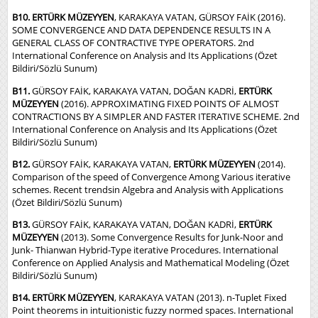
B10. ERTÜRK MÜZEYYEN
, KARAKAYA VATAN, GÜRSOY FAİK (2016).
SOME CONVERGENCE AND DATA DEPENDENCE RESULTS IN A
GENERAL CLASS OF CONTRACTIVE TYPE OPERATORS. 2nd
International Conference on Analysis and Its Applications (Özet
Bildiri/Sözlü Sunum)
B11.
GÜRSOY FAİK, KARAKAYA VATAN, DOĞAN KADRİ,
ERTÜRK
MÜZEYYEN
(2016). APPROXIMATING FIXED POINTS OF ALMOST
CONTRACTIONS BY A SIMPLER AND FASTER ITERATIVE SCHEME. 2nd
International Conference on Analysis and Its Applications (Özet
Bildiri/Sözlü Sunum)
B12.
GÜRSOY FAİK, KARAKAYA VATAN,
ERTÜRK MÜZEYYEN
(2014).
Comparison of the speed of Convergence Among Various iterative
schemes. Recent trendsin Algebra and Analysis with Applications
(Özet Bildiri/Sözlü Sunum)
B13.
GÜRSOY FAİK, KARAKAYA VATAN, DOĞAN KADRİ,
ERTÜRK
MÜZEYYEN
(2013). Some Convergence Results for Junk-Noor and
Junk- Thianwan Hybrid-Type iterative Procedures. International
Conference on Applied Analysis and Mathematical Modeling (Özet
Bildiri/Sözlü Sunum)
B14. ERTÜRK MÜZEYYEN
, KARAKAYA VATAN (2013). n-Tuplet Fixed
Point theorems in intuitionistic fuzzy normed spaces. International