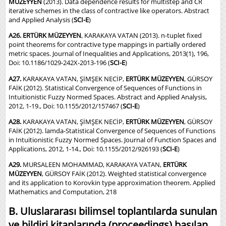
MÜZEYYEN
(2013). Data dependence results for multistep and CR
iterative schemes in the class of contractive like operators. Abstract
and Applied Analysis (
SCI-E
)
A26. ERTÜRK MÜZEYYEN
, KARAKAYA VATAN (2013). n-tuplet fixed
point theorems for contractive type mappings in partially ordered
metric spaces. Journal of Inequalities and Applications, 2013(1), 196,
Doi: 10.1186/1029-242X-2013-196 (
SCI-E
)
A27.
KARAKAYA VATAN, ŞİMŞEK NECİP,
ERTÜRK MÜZEYYEN
, GÜRSOY
FAİK (2012). Statistical Convergence of Sequences of Functions in
Intuitionistic Fuzzy Normed Spaces. Abstract and Applied Analysis,
2012, 1-19., Doi: 10.1155/2012/157467 (
SCI-E
)
A28.
KARAKAYA VATAN, ŞİMŞEK NECİP,
ERTÜRK MÜZEYYEN
, GÜRSOY
FAİK (2012). lamda-Statistical Convergence of Sequences of Functions
in Intuitionistic Fuzzy Normed Spaces. Journal of Function Spaces and
Applications, 2012, 1-14., Doi: 10.1155/2012/926193 (
SCI-E
)
A29.
MURSALEEN MOHAMMAD, KARAKAYA VATAN,
ERTÜRK
MÜZEYYEN
, GÜRSOY FAİK (2012). Weighted statistical convergence
and its application to Korovkin type approximation theorem. Applied
Mathematics and Computation, 218
B. Uluslararası bilimsel toplantılarda sunulan
ve bildiri kitaplarında (proceedings) basılan