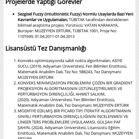
Projelerde Yaptığı Görevler
Sezgisel Fuzzy (Intuitionistic Fuzzy) Normlu Uzaylarda Bazi Yeni
Kavramlar ve Uygulamaları,
TÜBİTAK tarafından desteklenen
bilimsel araştırma projesi, Yürütücü: VATAN KARAKAYA,
Bursiyer: MÜZEYYEN ERTÜRK, TÜBİTAK 1001, Proje No:
110T699, 01.04.2011-01.04.2013
Lisansüstü Tez Danışmanlığı
Konveks optimizasyonda sabit nokta algoritmaları, ASİYE
SUCU, (2019). Adıyaman Üniversitesi, Fen Bilimleri Enstitüsü,
Matematik Anabilim Dalı, Tez No: 588243, Tez Danışmanı:
MÜZEYYEN ERTÜRK
KONVEKS MİNİMİZASYON PROBLEMİNİ ÇÖZEN BİR GRADİENT
PROJEKSİYON ALGORİTMASININ ÜSTÜNLEŞTİRİLMESİ VE
PERTÜRBASYON DİRENÇLİLİĞİ, AHMET SALKIM,
(2020). Adıyaman Üniversitesi, Fen Bilimleri Enstitüsü,
Matematik Anabilim Dalı, Tez Danışmanı: MÜZEYYEN ERTÜRK
MODİFİYE EDİLMİŞ BİR PİCARD TİPİ İTERATİF ALGORİTMANIN
SINIRLI PERTURBASYON DİRENÇLİLİĞİNİN İNCELENMESİ VE
LİNEER TERS PROBLEMLERE UYGULAMASI, GÜLŞAH PAF
ŞAHİN, (2024). Adıyaman Üniversitesi, Lisansüstü Eğitim
Enstitüsü, Matematik Anabilim Dalı, Tez Danışmanı: MÜZEYYEN
ERTÜRK