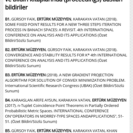
bildiriler
B1.
GÜRSOY FAİK,
ERTÜRK MÜZEYYEN
, KARAKAYA VATAN (2018).
SOME FIXED POINT RESULTS FOR A NEW THREE STEPS ITERATION
PROCESS IN BANACH SPACES: A REVISIT. 4th INTERNATIONAL
CONFERENCE ON ANALYSIS AND ITS APPLICATIONS (Özet
Bildiri/Sözlü Sunum)
B2. ERTÜRK MÜZEYYEN
, GÜRSOY FAİK, KARAKAYA VATAN (2018).
CONVERGENCE AND STABILITY RESULTS FOR K* 4th INTERNATIONAL
CONFERENCE ON ANALYSIS AND ITS APPLICATIONS (Özet
Bildiri/Sözlü Sunum)
B3. ERTÜRK MÜZEYYEN
(2018). A NEW GRADIENT PROJECTION
ALGORITHM FOR SOLUTION OF CONVEX MINIMIZATION PROBLEM.
International Scientific Research Congress (UBAK) (Özet Bildiri/Sözlü
Sunum)
B4.
KARAASLAN ARİFE AYSUN, KARAKAYA VATAN,
ERTÜRK MÜZEYYEN
(2017). n-Tuplet Coincidence Point Theorems in Partially Ordered
Probabilistic Metric Spaces. INTERNATIONAL CONFERENCE
ON"OPERATORS IN MORREY-TYPE SPACES ANDAPPLICATIONS", 51-
51. (Özet Bildiri/Sözlü Sunum)
B5.
GÜRSOY FAİK,
ERTÜRK MÜZEYYEN
, KARAKAYA VATAN, KHAN