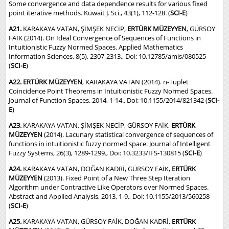
Some convergence and data dependence results for various fixed
point iterative methods. Kuwait J. Sci., 43(1), 112-128. (
SCI-E
)
A21.
KARAKAYA VATAN, ŞİMŞEK NECİP,
ERTÜRK MÜZEYYEN
, GÜRSOY
FAİK (2014). On Ideal Convergence of Sequences of Functions in
Intuitionistic Fuzzy Normed Spaces. Applied Mathematics
Information Sciences, 8(5), 2307-2313., Doi: 10.12785/amis/080525
(
SCI-E
)
A22. ERTÜRK MÜZEYYEN
, KARAKAYA VATAN (2014). n-Tuplet
Coincidence Point Theorems in Intuitionistic Fuzzy Normed Spaces.
Journal of Function Spaces, 2014, 1-14., Doi: 10.1155/2014/821342 (
SCI-
E
)
A23.
KARAKAYA VATAN, ŞİMŞEK NECİP, GÜRSOY FAİK,
ERTÜRK
MÜZEYYEN
(2014). Lacunary statistical convergence of sequences of
functions in intuitionistic fuzzy normed space. Journal of Intelligent
Fuzzy Systems, 26(3), 1289-1299., Doi: 10.3233/IFS-130815 (
SCI-E
)
A24.
KARAKAYA VATAN, DOĞAN KADRİ, GÜRSOY FAİK,
ERTÜRK
MÜZEYYEN
(2013). Fixed Point of a New Three Step Iteration
Algorithm under Contractive Like Operators over Normed Spaces.
Abstract and Applied Analysis, 2013, 1-9., Doi: 10.1155/2013/560258
(
SCI-E
)
A25.
KARAKAYA VATAN, GÜRSOY FAİK, DOĞAN KADRİ,
ERTÜRK