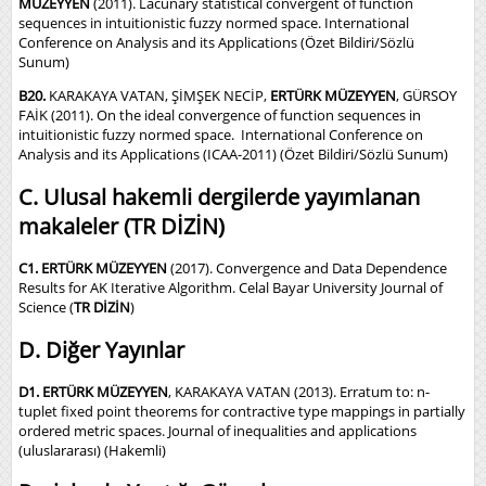
MÜZEYYEN
(2011). Lacunary statistical convergent of function
sequences in intuitionistic fuzzy normed space. International
Conference on Analysis and its Applications (Özet Bildiri/Sözlü
Sunum)
B20.
KARAKAYA VATAN, ŞİMŞEK NECİP,
ERTÜRK MÜZEYYEN
, GÜRSOY
FAİK (2011). On the ideal convergence of function sequences in
intuitionistic fuzzy normed space. International Conference on
Analysis and its Applications (ICAA-2011) (Özet Bildiri/Sözlü Sunum)
C. Ulusal hakemli dergilerde yayımlanan
makaleler (TR DİZİN)
C1. ERTÜRK MÜZEYYEN
(2017). Convergence and Data Dependence
Results for AK Iterative Algorithm. Celal Bayar University Journal of
Science (
TR DİZİN
)
D. Diğer Yayınlar
D1. ERTÜRK MÜZEYYEN
, KARAKAYA VATAN (2013). Erratum to: n-
tuplet fixed point theorems for contractive type mappings in partially
ordered metric spaces. Journal of inequalities and applications
(uluslararası) (Hakemli)