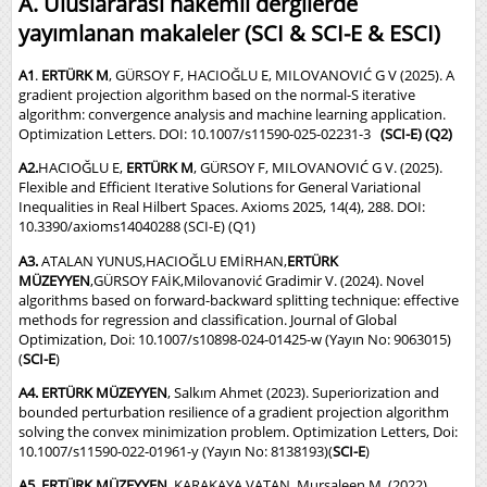
A. Uluslararası hakemli dergilerde
yayımlanan makaleler (SCI & SCI-E & ESCI)
A1
.
ERTÜRK M
, GÜRSOY F, HACIOĞLU E, MILOVANOVIĆ G V (2025). A
gradient projection algorithm based on the normal-S iterative
algorithm: convergence analysis and machine learning application.
Optimization Letters. DOI: 10.1007/s11590-025-02231-3
(SCI-E) (Q2)
A2.
HACIOĞLU E,
ERTÜRK M
, GÜRSOY F, MILOVANOVIĆ G V. (2025).
Flexible and Efficient Iterative Solutions for General Variational
Inequalities in Real Hilbert Spaces. Axioms 2025, 14(4), 288. DOI:
10.3390/axioms14040288 (SCI-E) (Q1)
A3.
ATALAN YUNUS,HACIOĞLU EMİRHAN,
ERTÜRK
MÜZEYYEN
,GÜRSOY FAİK,Milovanović Gradimir V. (2024). Novel
algorithms based on forward-backward splitting technique: effective
methods for regression and classification. Journal of Global
Optimization, Doi: 10.1007/s10898-024-01425-w (Yayın No: 9063015)
(
SCI-E
)
A4. ERTÜRK MÜZEYYEN
, Salkım Ahmet (2023). Superiorization and
bounded perturbation resilience of a gradient projection algorithm
solving the convex minimization problem. Optimization Letters, Doi:
10.1007/s11590-022-01961-y (Yayın No: 8138193)(
SCI-E
)
A5.
ERTÜRK MÜZEYYEN
, KARAKAYA VATAN, Mursaleen M. (2022).