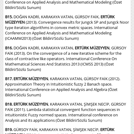
Conference on Applied Analysis and Mathematical Modeling (Özet
Bildiri/Sözlü Sunum)
B15.
DOĞAN KADRİ, KARAKAYA VATAN, GÜRSOY FAİK,
ERTÜRK
MÜZEYYEN
(2013). Convergence results for Jungck SP and Jungck Noor
type iteration algorithms in convex metric spaces. International
Conference on Applied Analysis and Mathematical Modeling
(ICAAMM2013) (Özet Bildiri/Sözlü Sunum)
B16.
DOĞAN KADRİ, KARAKAYA VATAN,
ERTÜRK MÜZEYYEN
, GÜRSOY
FAİK (2013). On the convergence of a new iterative scheme for the
class of contractive like operators. International Conference On
Mathematical Sciences And Statistics 2013 (ICMSS 2013) (Özet
Bildiri/Sözlü Sunum)
B17. ERTÜRK MÜZEYYEN
, KARAKAYA VATAN, GÜRSOY FAİK (2012).
Approximation Theory in Intuitionistic fuzzy 2 Banach space.
International Conference on Applied Analysis and Algebra (Özet
Bildiri/Sözlü Sunum)
B18. ERTÜRK MÜZEYYEN
, KARAKAYA VATAN, ŞİMŞEK NECİP, GÜRSOY
FAİK (2011). Lambda statistical convergent function sequences in
intuitionistic Fuzzy normed spaces. International conference on
Analysis and its applications (Özet Bildiri/Sözlü Sunum)
B19.
GÜRSOY FAİK, KARAKAYA VATAN, ŞİMŞEK NECİP,
ERTÜRK