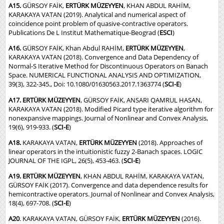
A15.
GÜRSOY FAİK,
ERTÜRK MÜZEYYEN
, KHAN ABDUL RAHİM,
KARAKAYA VATAN (2019). Analytical and numerical aspect of
coincidence point problem of quasive-contractive operators.
Publications De L Institut Mathematique-Beograd (
ESCI
)
A16.
GÜRSOY FAİK, Khan Abdul RAHİM,
ERTÜRK MÜZEYYEN
,
KARAKAYA VATAN (2018). Convergence and Data Dependency of
Normal-S Iterative Method for Discontinuous Operators on Banach
Space. NUMERICAL FUNCTIONAL ANALYSIS AND OPTIMIZATION,
39(3), 322-345., Doi: 10.1080/01630563.2017.1363774 (
SCI-E
)
A17. ERTÜRK MÜZEYYEN
, GÜRSOY FAİK, ANSARI QAMRUL HASAN,
KARAKAYA VATAN (2018). Modified Picard type iterative algorithm for
nonexpansive mappings. Journal of Nonlinear and Convex Analysis,
19(6), 919-933. (
SCI-E
)
A18.
KARAKAYA VATAN,
ERTÜRK MÜZEYYEN
(2018). Approaches of
linear operators in the intuitionistic fuzzy 2-Banach spaces. LOGIC
JOURNAL OF THE IGPL, 26(5), 453-463. (
SCI-E
)
A19. ERTÜRK MÜZEYYEN
, KHAN ABDUL RAHİM, KARAKAYA VATAN,
GÜRSOY FAİK (2017). Convergence and data dependence results for
hemicontractive operators. Journal of Nonlinear and Convex Analysis,
18(4), 697-708. (
SCI-E
)
A20
. KARAKAYA VATAN, GÜRSOY FAİK,
ERTÜRK MÜZEYYEN
(2016).