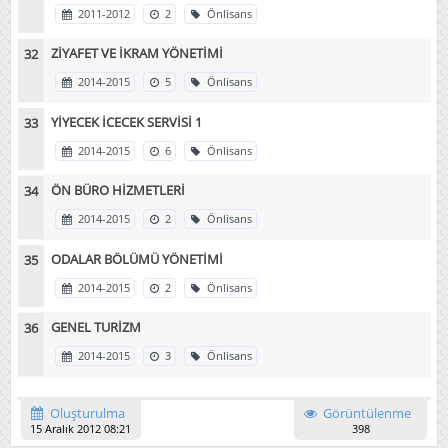
2011-2012
2
Önlisans
ZİYAFET VE İKRAM YÖNETİMİ
2014-2015
5
Önlisans
YİYECEK İCECEK SERVİSİ 1
2014-2015
6
Önlisans
ÖN BÜRO HİZMETLERİ
2014-2015
2
Önlisans
ODALAR BÖLÜMÜ YÖNETİMİ
2014-2015
2
Önlisans
GENEL TURİZM
2014-2015
3
Önlisans
Oluşturulma
Görüntülenme
15 Aralık 2012 08:21
398