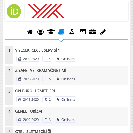
YİYECEK İCECEK SERVİSİ 1
2019-2020
4
Önlisans
ZİYAFET VE İKRAM YÖNETİMİ
2019-2020
5
Önlisans
ÖN BÜRO HİZMETLERİ
2019-2020
2
Önlisans
GENEL TURİZM
2019-2020
3
Önlisans
OTEL İŞLETMECİLİĞİ