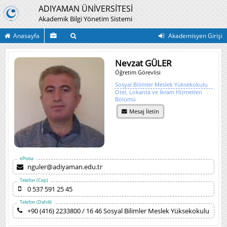
ADIYAMAN ÜNİVERSİTESİ
Akademik Bilgi Yönetim Sistemi
Anasayfa
Akademisyen Girişi
Nevzat GÜLER
Öğretim Görevlisi
Sosyal Bilimler Meslek Yüksekokulu
Otel, Lokanta ve İkram Hizmetleri
Bölümü
Mesaj İletin
ePosta
nguler@adiyaman.edu.tr
Telefon (Cep)
0 537 591 25 45
Telefon (Dahili)
+90 (416) 2233800 / 16 46 Sosyal Bilimler Meslek Yüksekokulu