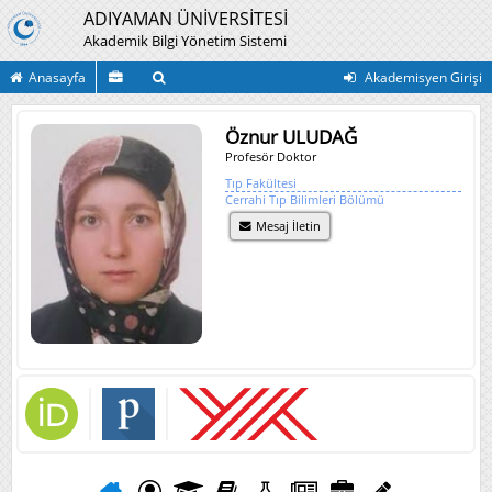
ADIYAMAN ÜNİVERSİTESİ
Akademik Bilgi Yönetim Sistemi
Anasayfa
Akademisyen Girişi
Öznur ULUDAĞ
Profesör Doktor
Tıp Fakültesi
Cerrahi Tıp Bilimleri Bölümü
Mesaj İletin