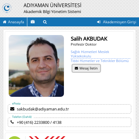
ADIYAMAN ÜNİVERSİTESİ
Akademik Bilgi Yönetim Sistemi
Anasayfa
Akademisyen Girişi
Salih AKBUDAK
Profesör Doktor
Sağlık Hizmetleri Meslek
Yüksekokulu
Tıbbi Hizmetler ve Teknikler Bölümü
Mesaj İletin
ePosta
sakbudak@adiyaman.edu.tr
Telefon (Dahili)
+90 (416) 2233800 / 4138