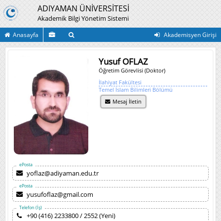
ADIYAMAN ÜNİVERSİTESİ
Akademik Bilgi Yönetim Sistemi
Anasayfa
Akademisyen Girişi
Yusuf OFLAZ
Öğretim Görevlisi (Doktor)
İlahiyat Fakültesi
Temel İslam Bilimleri Bölümü
Mesaj İletin
ePosta
yoflaz@adiyaman.edu.tr
ePosta
yusufoflaz@gmail.com
Telefon (İş)
+90 (416) 2233800 / 2552 (Yeni)