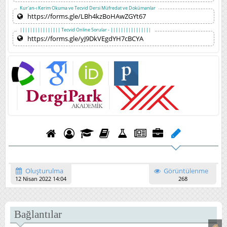
Kur'an-ı Kerim Okuma ve Tecvid Dersi Müfredat ve Dokümanlar
https://forms.gle/LBh4kzBoHAwZGYt67
|||||||||||||||| Tecvid Online Sorular - ||||||||||||||||
https://forms.gle/yJ9DkVEgdYH7cBCYA
Oluşturulma
Görüntülenme
12 Nisan 2022 14:04
268
Bağlantılar