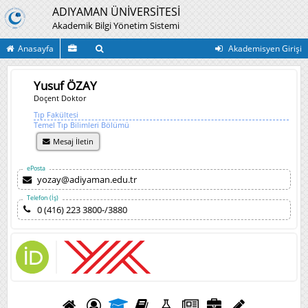
ADIYAMAN ÜNİVERSİTESİ
Akademik Bilgi Yönetim Sistemi
Anasayfa
Akademisyen Girişi
Yusuf ÖZAY
Doçent Doktor
Tıp Fakültesi
Temel Tıp Bilimleri Bölümü
Mesaj İletin
ePosta
yozay@adiyaman.edu.tr
Telefon (İş)
0 (416) 223 3800-/3880