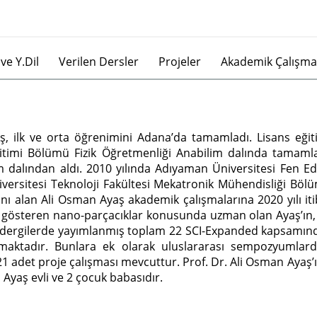
ve Y.Dil
Verilen Dersler
Projeler
Akademik Çalışma
 ilk ve orta öğrenimini Adana’da tamamladı. Lisans eğiti
itimi Bölümü Fizik Öğretmenliği Anabilim dalında tamamla
im dalından aldı. 2010 yılında Adıyaman Üniversitesi Fen E
iversitesi Teknoloji Fakültesi Mekatronik Mühendisliği B
anı alan Ali Osman Ayaş akademik çalışmalarına 2020 yılı iti
gösteren nano-parçacıklar konusunda uzman olan Ayaş’ın, 1
dergilerde yayımlanmış toplam 22 SCI-Expanded kapsamında, 
maktadır. Bunlara ek olarak uluslararası sempozyumlarda
 21 adet proje çalışması mevcuttur. Prof. Dr. Ali Osman Ayaş
n Ayaş evli ve 2 çocuk babasıdır.