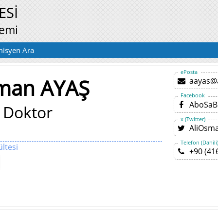
ESİ
temi
isyen Ara
ePosta
sman AYAŞ
aayas@
Facebook
AboSaB
 Doktor
x (Twitter)
AliOsm
Telefon (Dahili
ltesi
+90 (41