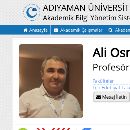
ADIYAMAN ÜNİVERSİT
Akademik Bilgi Yönetim Sis
Anasayfa
Akademik Çalışmalar
Akadem
Ali O
Profesör
Fakülteler
Fen Edebiyat Fakü
Mesaj İletin