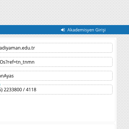
Akademisyen Girişi
adiyaman.edu.tr
Os?ref=tn_tnmn
anAyas
)
6) 2233800 / 4118