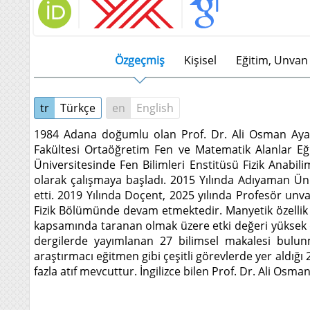
Özgeçmiş
Kişisel
Eğitim, Unvan 
tr
Türkçe
en
English
1984 Adana doğumlu olan Prof. Dr. Ali Osman Ayaş,
Fakültesi Ortaöğretim Fen ve Matematik Alanlar Eğ
Üniversitesinde Fen Bilimleri Enstitüsü Fizik Anabil
olarak çalışmaya başladı. 2015 Yılında Adıyaman Ün
etti. 2019 Yılında Doçent, 2025 yılında Profesör unv
Fizik Bölümünde devam etmektedir. Manyetik özellik 
kapsamında taranan olmak üzere etki değeri yüksek 
dergilerde yayımlanan 27 bilimsel makalesi bulun
araştırmacı eğitmen gibi çeşitli görevlerde yer aldığı
fazla atıf mevcuttur. İngilizce bilen Prof. Dr. Ali Osma