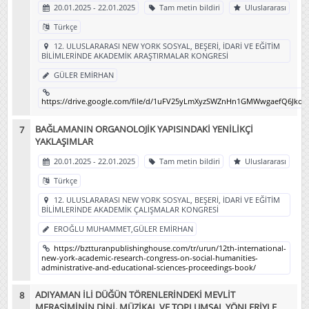
20.01.2025 - 22.01.2025
Tam metin bildiri
Uluslararası
Türkçe
12. ULUSLARARASI NEW YORK SOSYAL, BEŞERİ, İDARİ VE EĞİTİM
BİLİMLERİNDE AKADEMİK ARAŞTIRMALAR KONGRESİ
GÜLER EMİRHAN
https://drive.google.com/file/d/1uFV25yLmXyzSWZnHn1GMWwgaefQ6JkoB
BAĞLAMANIN ORGANOLOJİK YAPISINDAKİ YENİLİKÇİ
YAKLAŞIMLAR
20.01.2025 - 22.01.2025
Tam metin bildiri
Uluslararası
Türkçe
12. ULUSLARARASI NEW YORK SOSYAL, BEŞERİ, İDARİ VE EĞİTİM
BİLİMLERİNDE AKADEMİK ÇALIŞMALAR KONGRESİ
EROĞLU MUHAMMET,GÜLER EMİRHAN
https://bztturanpublishinghouse.com/tr/urun/12th-international-
new-york-academic-research-congress-on-social-humanities-
administrative-and-educational-sciences-proceedings-book/
ADIYAMAN İLİ DÜĞÜN TÖRENLERİNDEKİ MEVLİT
MERASİMİNİN DİNİ, MÜZİKAL VE TOPLUMSAL YÖNLERİYLE