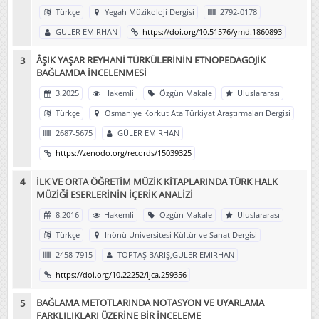
Türkçe
Yegah Müzikoloji Dergisi
2792-0178
GÜLER EMİRHAN
https://doi.org/10.51576/ymd.1860893
ÂŞIK YAŞAR REYHANİ TÜRKÜLERİNİN ETNOPEDAGOJİK
BAĞLAMDA İNCELENMESİ
3.2025
Hakemli
Özgün Makale
Uluslararası
Türkçe
Osmaniye Korkut Ata Türkiyat Araştırmaları Dergisi
2687-5675
GÜLER EMİRHAN
https://zenodo.org/records/15039325
İLK VE ORTA ÖĞRETİM MÜZİK KİTAPLARINDA TÜRK HALK
MÜZİĞİ ESERLERİNİN İÇERİK ANALİZİ
8.2016
Hakemli
Özgün Makale
Uluslararası
Türkçe
İnönü Üniversitesi Kültür ve Sanat Dergisi
2458-7915
TOPTAŞ BARIŞ,GÜLER EMİRHAN
https://doi.org/10.22252/ijca.259356
BAĞLAMA METOTLARINDA NOTASYON VE UYARLAMA
FARKLILIKLARI ÜZERİNE BİR İNCELEME