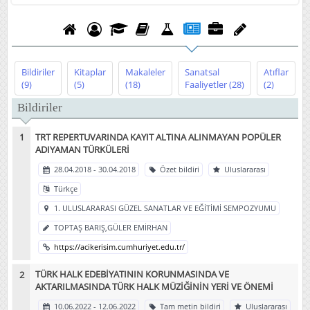
Bildiriler
Kitaplar
Makaleler
Sanatsal
Atıflar
(9)
(5)
(18)
Faaliyetler
(28)
(2)
Bildiriler
TRT REPERTUVARINDA KAYIT ALTINA ALINMAYAN POPÜLER
ADIYAMAN TÜRKÜLERİ
28.04.2018 - 30.04.2018
Özet bildiri
Uluslararası
Türkçe
1. ULUSLARARASI GÜZEL SANATLAR VE EĞİTİMİ SEMPOZYUMU
TOPTAŞ BARIŞ,GÜLER EMİRHAN
https://acikerisim.cumhuriyet.edu.tr/
TÜRK HALK EDEBİYATININ KORUNMASINDA VE
AKTARILMASINDA TÜRK HALK MÜZİĞİNİN YERİ VE ÖNEMİ
10.06.2022 - 12.06.2022
Tam metin bildiri
Uluslararası