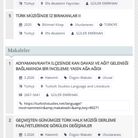
Türkçe
Efe Akademi Yayınları
GÜLER EMİRHAN
TÜRK MÜZİĞİNDE İZ BIRAKANLAR II
2020
Bilimsel Kitap
Uluslararası
TÜRKİYE
Türkçe
Efe Akademi
GÜLER EMİRHAN
Makaleler
ADIYAMAN/KAHTA İLÇESİNDE KAN DAVASI VE AĞIT GELENEĞİ
BAĞLAMINDA BİR İNCELEME: YASİN AĞA AĞIDI
3.2026
Hakemli
Özgün Makale
Ulusal
Türkçe
Turkish Studies-Language and Literature
2667-5641
GÜLER EMİRHAN
https://turkishstudies.net/language?
mod=tammetin&amp;makaleadi=&amp;key=89271
GEÇMİŞTEN GÜNÜMÜZE TÜRK HALK MÜZİĞİ DERLEME
FAALİYETLERİNDE GÖRÜLEN DEĞİŞİMLER
3.2026
Hakemli
Özgün Makale
Uluslararası