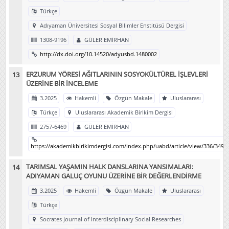
Türkçe
Adıyaman Üniversitesi Sosyal Bilimler Enstitüsü Dergisi
1308-9196
GÜLER EMİRHAN
http://dx.doi.org/10.14520/adyusbd.1480002
ERZURUM YÖRESİ AĞITLARININ SOSYOKÜLTÜREL İŞLEVLERİ
ÜZERİNE BİR İNCELEME
3.2025
Hakemli
Özgün Makale
Uluslararası
Türkçe
Uluslararası Akademik Birikim Dergisi
2757-6469
GÜLER EMİRHAN
https://akademikbirikimdergisi.com/index.php/uabd/article/view/336/349
TARIMSAL YAŞAMIN HALK DANSLARINA YANSIMALARI:
ADIYAMAN GALUÇ OYUNU ÜZERİNE BİR DEĞERLENDİRME
3.2025
Hakemli
Özgün Makale
Uluslararası
Türkçe
Socrates Journal of Interdisciplinary Social Researches