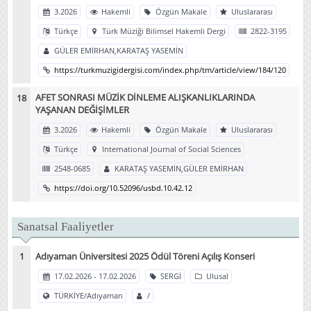
3.2026
Hakemli
Özgün Makale
Uluslararası
Türkçe
Türk Müziği Bilimsel Hakemli Dergi
2822-3195
GÜLER EMİRHAN,KARATAŞ YASEMİN
https://turkmuzigidergisi.com/index.php/tm/article/view/184/120
AFET SONRASI MÜZİK DİNLEME ALIŞKANLIKLARINDA
YAŞANAN DEĞİŞİMLER
3.2026
Hakemli
Özgün Makale
Uluslararası
Türkçe
International Journal of Social Sciences
2548-0685
KARATAŞ YASEMİN,GÜLER EMİRHAN
https://doi.org/10.52096/usbd.10.42.12
Sanatsal Faaliyetler
Adıyaman Üniversitesi 2025 Ödül Töreni Açılış Konseri
17.02.2026 - 17.02.2026
SERGİ
Ulusal
TÜRKİYE/Adıyaman
/