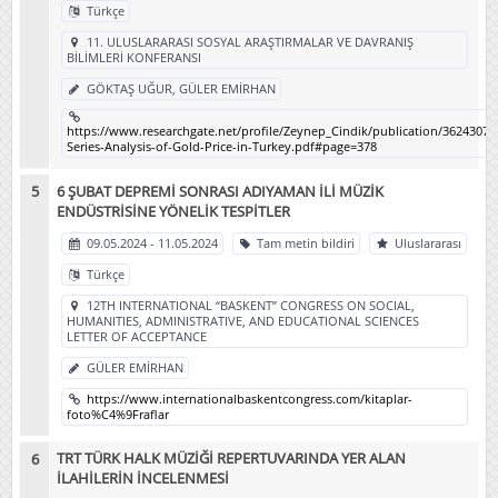
Türkçe
11. ULUSLARARASI SOSYAL ARAŞTIRMALAR VE DAVRANIŞ
BİLİMLERİ KONFERANSI
GÖKTAŞ UĞUR, GÜLER EMİRHAN
https://www.researchgate.net/profile/Zeynep_Cindik/publication/3624307
Series-Analysis-of-Gold-Price-in-Turkey.pdf#page=378
6 ŞUBAT DEPREMİ SONRASI ADIYAMAN İLİ MÜZİK
ENDÜSTRİSİNE YÖNELİK TESPİTLER
09.05.2024 - 11.05.2024
Tam metin bildiri
Uluslararası
Türkçe
12TH INTERNATIONAL “BASKENT” CONGRESS ON SOCIAL,
HUMANITIES, ADMINISTRATIVE, AND EDUCATIONAL SCIENCES
LETTER OF ACCEPTANCE
GÜLER EMİRHAN
https://www.internationalbaskentcongress.com/kitaplar-
foto%C4%9Fraflar
TRT TÜRK HALK MÜZİĞİ REPERTUVARINDA YER ALAN
İLAHİLERİN İNCELENMESİ