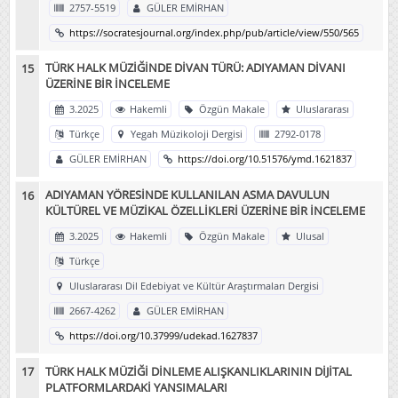
2757-5519
GÜLER EMİRHAN
https://socratesjournal.org/index.php/pub/article/view/550/565
TÜRK HALK MÜZİĞİNDE DİVAN TÜRÜ: ADIYAMAN DİVANI
ÜZERİNE BİR İNCELEME
3.2025
Hakemli
Özgün Makale
Uluslararası
Türkçe
Yegah Müzikoloji Dergisi
2792-0178
GÜLER EMİRHAN
https://doi.org/10.51576/ymd.1621837
ADIYAMAN YÖRESİNDE KULLANILAN ASMA DAVULUN
KÜLTÜREL VE MÜZİKAL ÖZELLİKLERİ ÜZERİNE BİR İNCELEME
3.2025
Hakemli
Özgün Makale
Ulusal
Türkçe
Uluslararası Dil Edebiyat ve Kültür Araştırmaları Dergisi
2667-4262
GÜLER EMİRHAN
https://doi.org/10.37999/udekad.1627837
TÜRK HALK MÜZİĞİ DİNLEME ALIŞKANLIKLARININ DİJİTAL
PLATFORMLARDAKİ YANSIMALARI