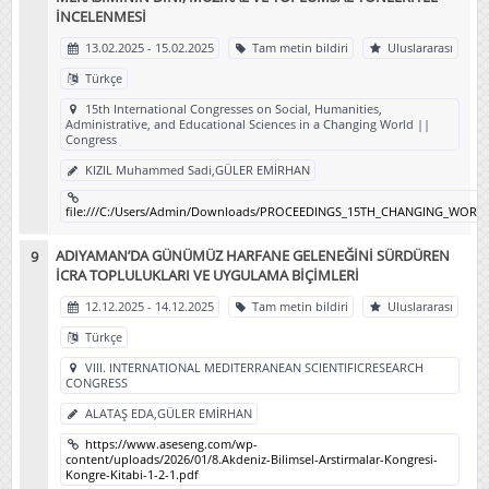
İNCELENMESİ
13.02.2025 - 15.02.2025
Tam metin bildiri
Uluslararası
Türkçe
15th International Congresses on Social, Humanities,
Administrative, and Educational Sciences in a Changing World ||
Congress
KIZIL Muhammed Sadi,GÜLER EMİRHAN
file:///C:/Users/Admin/Downloads/PROCEEDINGS_15TH_CHANGING_WORLD
ADIYAMAN’DA GÜNÜMÜZ HARFANE GELENEĞİNİ SÜRDÜREN
İCRA TOPLULUKLARI VE UYGULAMA BİÇİMLERİ
12.12.2025 - 14.12.2025
Tam metin bildiri
Uluslararası
Türkçe
VIII. INTERNATIONAL MEDITERRANEAN SCIENTIFICRESEARCH
CONGRESS
ALATAŞ EDA,GÜLER EMİRHAN
https://www.aseseng.com/wp-
content/uploads/2026/01/8.Akdeniz-Bilimsel-Arstirmalar-Kongresi-
Kongre-Kitabi-1-2-1.pdf