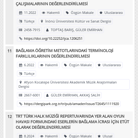
ÇALIŞMALARININ DEĞERLENDİRİLMESİ
11.2022
Hakemli
Özgün Makale
Uluslararası
Türkçe
İnönü Üniversitesi Kültür ve Sanat Dergisi
2458-7915
TOPTAŞ BARIŞ, GÜLER EMİRHAN
https://doi.org/10.22252/ijca.1206251
BAĞLAMA ÖĞRETİM METOTLARINDAKİ TERMİNOLOJİ
FARKLILIKLARININ DEĞERLENDİRİLMESİ
6.2022
Hakemli
Özgün Makale
Uluslararası
Türkçe
Afyon Kocatepe Üniversitesi Akademik Müzik Araştırmaları
Dergisi
2667-6001
GÜLER EMİRHAN, AKKAŞ SALİH
https://dergipark.org.tr/tr/pub/amader/issue/72645/1111920
TRT TÜRK HALK MÜZİĞİ REPERTUVARINDA YER ALAN OYUN
HAVASI FORMUNDAKİ ESERLERİN BAĞLAMA İCRASI İÇİN ETÜT
OLARAK DEĞERLENDİRİLMESİ
8.2024
Hakemli
Özgün Makale
Ulusal