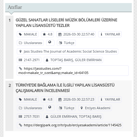
Atıflar
GÜZEL SANATLAR LİSELERİ MÜZİK BÖLÜMLERİ ÜZERİNE
YAPILAN LİSANSÜSTÜ TEZLER
MAKALE
4.8
2026-03-30 22:57:40
YAYINLAR
Uluslararası
Türkçe
Jass Studies-The Journal of Academic Social Science Studies
2147-2971
TOPTAŞ BARIŞ, GÜLER EMİRHAN
https://jasstudies.com/?
mod=makale_tr_ozet&amp;makale_id=64105
TÜRKİYE’DE BAĞLAMA İLE İLGİLİ YAPILAN LİSANSÜSTÜ
ÇALIŞMALARIN İNCELENMESİ
MAKALE
4.8
2026-03-30 22:57:23
YAYINLAR
Uluslararası
Türkçe
Erciyes Akademi
2757-7031
GÜLER EMİRHAN, TOPTAŞ BARIŞ
https://dergipark.org.tr/tr/pub/erciyesakademi/article/1145425