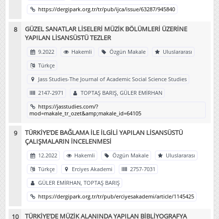
https://dergipark.org.tr/tr/pub/ijca/issue/63287/945840
GÜZEL SANATLAR LİSELERİ MÜZİK BÖLÜMLERİ ÜZERİNE
YAPILAN LİSANSÜSTÜ TEZLER
9.2022
Hakemli
Özgün Makale
Uluslararası
Türkçe
Jass Studies-The Journal of Academic Social Science Studies
2147-2971
TOPTAŞ BARIŞ, GÜLER EMİRHAN
https://jasstudies.com/?
mod=makale_tr_ozet&amp;makale_id=64105
TÜRKİYE’DE BAĞLAMA İLE İLGİLİ YAPILAN LİSANSÜSTÜ
ÇALIŞMALARIN İNCELENMESİ
12.2022
Hakemli
Özgün Makale
Uluslararası
Türkçe
Erciyes Akademi
2757-7031
GÜLER EMİRHAN, TOPTAŞ BARIŞ
https://dergipark.org.tr/tr/pub/erciyesakademi/article/1145425
TÜRKİYE’DE MÜZİK ALANINDA YAPILAN BİBLİYOGRAFYA