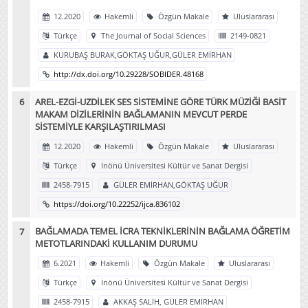
12.2020
Hakemli
Özgün Makale
Uluslararası
Türkçe
The Journal of Social Sciences
2149-0821
KURUBAŞ BURAK,GÖKTAŞ UĞUR,GÜLER EMİRHAN
http://dx.doi.org/10.29228/SOBIDER.48168
AREL-EZGİ-UZDİLEK SES SİSTEMİNE GÖRE TÜRK MÜZİĞİ BASİT
MAKAM DİZİLERİNİN BAĞLAMANIN MEVCUT PERDE
SİSTEMİYLE KARŞILAŞTIRILMASI
12.2020
Hakemli
Özgün Makale
Uluslararası
Türkçe
İnönü Üniversitesi Kültür ve Sanat Dergisi
2458-7915
GÜLER EMİRHAN,GÖKTAŞ UĞUR
https://doi.org/10.22252/ijca.836102
BAĞLAMADA TEMEL İCRA TEKNİKLERİNİN BAĞLAMA ÖĞRETİM
METOTLARINDAKİ KULLANIM DURUMU
6.2021
Hakemli
Özgün Makale
Uluslararası
Türkçe
İnönü Üniversitesi Kültür ve Sanat Dergisi
2458-7915
AKKAŞ SALİH, GÜLER EMİRHAN