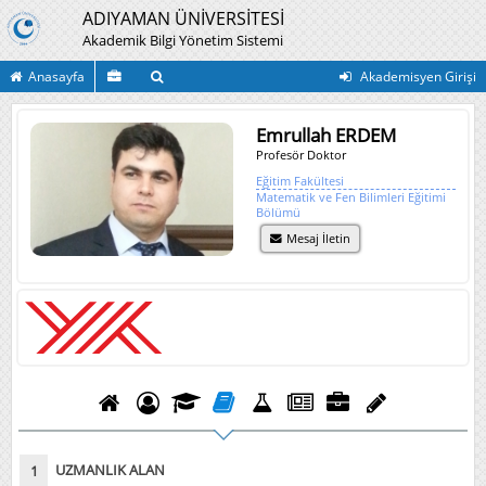
ADIYAMAN ÜNİVERSİTESİ
Akademik Bilgi Yönetim Sistemi
Anasayfa
Akademisyen Girişi
Emrullah ERDEM
Profesör Doktor
Eğitim Fakültesi
Matematik ve Fen Bilimleri Eğitimi
Bölümü
Mesaj İletin
UZMANLIK ALAN