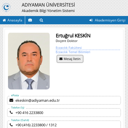
ADIYAMAN ÜNİVERSİTESİ
Akademik Bilgi Yönetim Sistemi
Anasayfa
Akademisyen Girişi
Ertuğrul KESKİN
Doçent Doktor
Eczacılık Fakültesi
Eczacılık Temel Bilimleri
Mesaj İletin
ePosta
ekeskin@adiyaman.edu.tr
Telefon (İş)
+90 416 2233800
Telefon (Dahili)
+90 (416) 2233800 / 1312