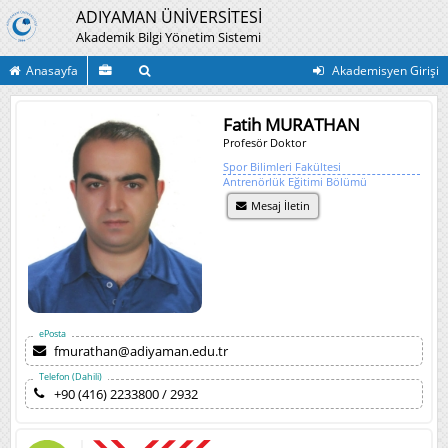
ADIYAMAN ÜNİVERSİTESİ
Akademik Bilgi Yönetim Sistemi
Anasayfa
Akademisyen Girişi
Fatih MURATHAN
Profesör Doktor
Spor Bilimleri Fakültesi
Antrenörlük Eğitimi Bölümü
Mesaj İletin
ePosta
fmurathan@adiyaman.edu.tr
Telefon (Dahili)
+90 (416) 2233800 / 2932