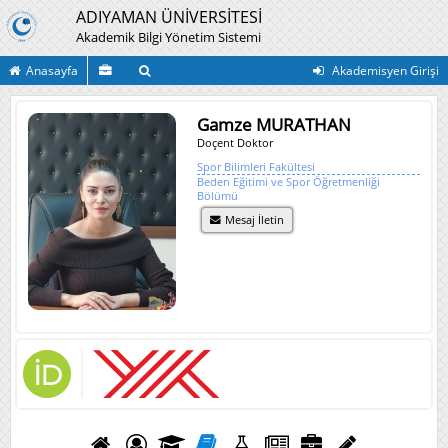
ADIYAMAN ÜNİVERSİTESİ
Akademik Bilgi Yönetim Sistemi
Anasayfa
Akademisyen Girişi
Gamze MURATHAN
Doçent Doktor
Spor Bilimleri Fakültesi
Beden Eğitimi ve Spor Öğretmenliği
Bölümü
Mesaj İletin