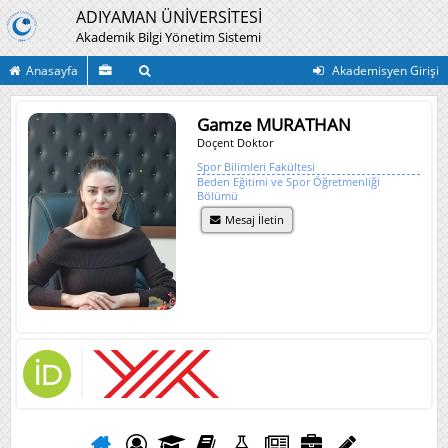
ADIYAMAN ÜNİVERSİTESİ
Akademik Bilgi Yönetim Sistemi
Anasayfa
Akademisyen Girişi
Gamze MURATHAN
Doçent Doktor
Spor Bilimleri Fakültesi
Beden Eğitimi ve Spor Öğretmenliği
Bölümü
Mesaj İletin