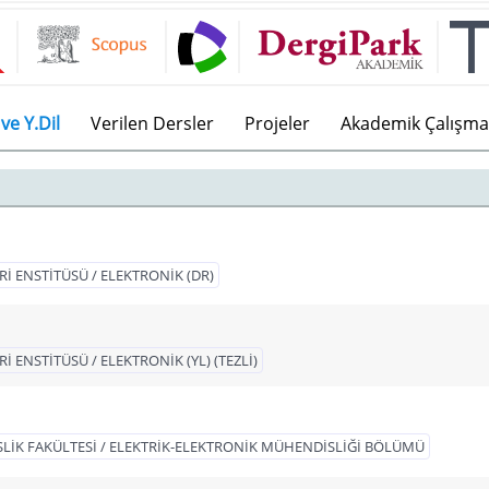
ve Y.Dil
Verilen Dersler
Projeler
Akademik Çalışma
Rİ ENSTİTÜSÜ / ELEKTRONİK (DR)
İ ENSTİTÜSÜ / ELEKTRONİK (YL) (TEZLİ)
İK FAKÜLTESİ / ELEKTRİK-ELEKTRONİK MÜHENDİSLİĞİ BÖLÜMÜ