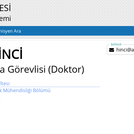
ESİ
temi
isyen Ara
birincil
İNCİ
hinci@a
a Görevlisi (Doktor)
ltesi
nik Mühendisliği Bölümü