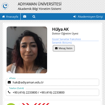
ADIYAMAN ÜNİVERSİTESİ
Akademik Bilgi Yönetim Sistemi
Anasayfa
Akademisyen Girişi
Hülya AK
Doktor Öğretim Üyesi
Güzel Sanatlar Fakültesi
Seramik Bölümü
Mesaj İletin
ePosta
hak@adiyaman.edu.tr
Telefon (Dahili)
+90 (416) 2233800 / +90 (416) 2233800