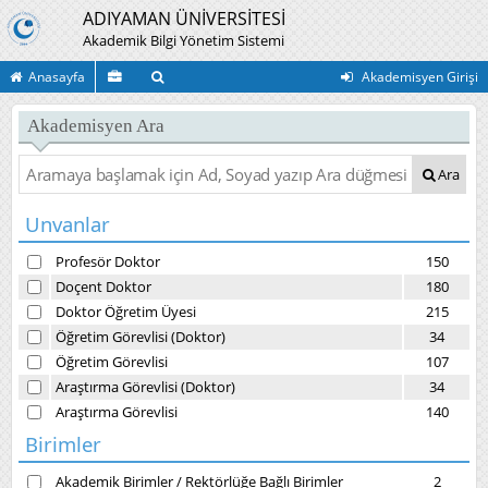
ADIYAMAN ÜNİVERSİTESİ
Akademik Bilgi Yönetim Sistemi
Anasayfa
Akademisyen Girişi
Akademisyen Ara
Ara
Unvanlar
Profesör Doktor
150
Doçent Doktor
180
Doktor Öğretim Üyesi
215
Öğretim Görevlisi (Doktor)
34
Öğretim Görevlisi
107
Araştırma Görevlisi (Doktor)
34
Araştırma Görevlisi
140
Birimler
Akademik Birimler
/
Rektörlüğe Bağlı Birimler
2