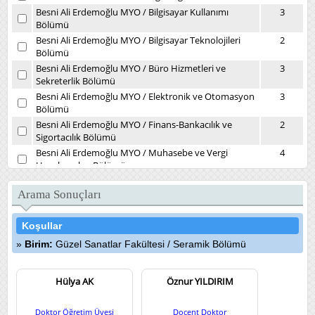
Besni Ali Erdemoğlu MYO
/
Bilgisayar Kullanımı
3
Bölümü
Besni Ali Erdemoğlu MYO
/
Bilgisayar Teknolojileri
2
Bölümü
Besni Ali Erdemoğlu MYO
/
Büro Hizmetleri ve
3
Sekreterlik Bölümü
Besni Ali Erdemoğlu MYO
/
Elektronik ve Otomasyon
3
Bölümü
Besni Ali Erdemoğlu MYO
/
Finans-Bankacılık ve
2
Sigortacılık Bölümü
Besni Ali Erdemoğlu MYO
/
Muhasebe ve Vergi
4
Uygulamaları Bölümü
Besni Ali Erdemoğlu MYO
/
Yönetim ve Organizasyon
2
Bölümü
Arama Sonuçları
Daire Başkanlıkları
/
Kütüphane ve Dokümantasyon
1
Daire Başkanlığı
Koşullar
Devlet Konservatuvarı
/
Müzikoloji Bölümü
7
Birim:
Güzel Sanatlar Fakültesi
/
Seramik Bölümü
Diş Hekimliği Fakültesi
/
Ağız, Diş ve Çene Cerrahisi
4
Kliniği
Diş Hekimliği Fakültesi
Hülya AK
/
Ağız, Diş ve Çene Radyolojisi
Öznur YILDIRIM
3
(İlk Muayene) Kliniği
Diş Hekimliği Fakültesi
/
Endodonti Kliniği
5
Doktor Öğretim Üyesi
Doçent Doktor