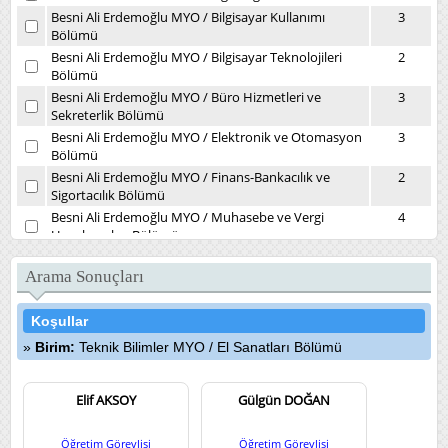
Besni Ali Erdemoğlu MYO
/
Bilgisayar Kullanımı
3
Bölümü
Besni Ali Erdemoğlu MYO
/
Bilgisayar Teknolojileri
2
Bölümü
Besni Ali Erdemoğlu MYO
/
Büro Hizmetleri ve
3
Sekreterlik Bölümü
Besni Ali Erdemoğlu MYO
/
Elektronik ve Otomasyon
3
Bölümü
Besni Ali Erdemoğlu MYO
/
Finans-Bankacılık ve
2
Sigortacılık Bölümü
Besni Ali Erdemoğlu MYO
/
Muhasebe ve Vergi
4
Uygulamaları Bölümü
Besni Ali Erdemoğlu MYO
/
Yönetim ve Organizasyon
2
Bölümü
Arama Sonuçları
Daire Başkanlıkları
/
Kütüphane ve Dokümantasyon
1
Daire Başkanlığı
Koşullar
Devlet Konservatuvarı
/
Müzikoloji Bölümü
7
Birim:
Teknik Bilimler MYO
/
El Sanatları Bölümü
Diş Hekimliği Fakültesi
/
Ağız, Diş ve Çene Cerrahisi
4
Kliniği
Diş Hekimliği Fakültesi
Elif AKSOY
/
Ağız, Diş ve Çene Radyolojisi
Gülgün DOĞAN
3
(İlk Muayene) Kliniği
Diş Hekimliği Fakültesi
/
Endodonti Kliniği
5
Öğretim Görevlisi
Öğretim Görevlisi