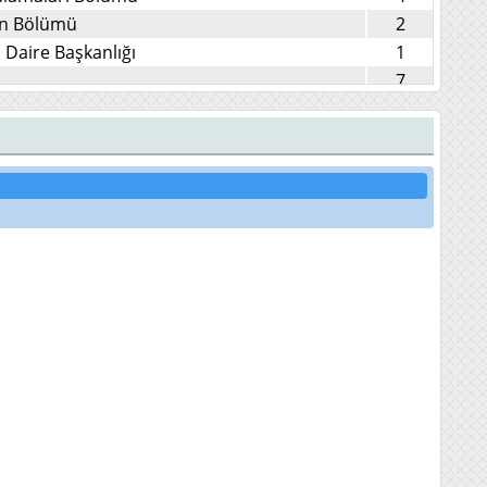
on Bölümü
2
Daire Başkanlığı
1
7
liniği
4
i (İlk Muayene) Kliniği
3
5
6
5
3
2
ği
1
nti) Kliniği
2
10
5
8
22
i Bölümü
15