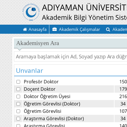
ADIYAMAN ÜNİVERSİT
Akademik Bilgi Yönetim Sis
Anasayfa
Akademik Çalışmalar
Akadem
Akademisyen Ara
Unvanlar
Profesör Doktor
150
Doçent Doktor
179
Doktor Öğretim Üyesi
216
Öğretim Görevlisi (Doktor)
34
Öğretim Görevlisi
107
Araştırma Görevlisi (Doktor)
34
Araştırma Görevlisi
140