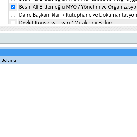
Besni Ali Erdemoğlu MYO
/
Yönetim ve Organizasy
Daire Başkanlıkları
/
Kütüphane ve Dokümantasyon 
Devlet Konservatuvarı
/
Müzikoloji Bölümü
Diş Hekimliği Fakültesi
/
Ağız, Diş ve Çene Cerrahisi K
Diş Hekimliği Fakültesi
/
Ağız, Diş ve Çene Radyolojis
Diş Hekimliği Fakültesi
/
Endodonti Kliniği
Diş Hekimliği Fakültesi
/
Ortodonti Kliniği
n Bölümü
Diş Hekimliği Fakültesi
/
Pedodonti
Diş Hekimliği Fakültesi
/
Periodontoloji Kliniği
Diş Hekimliği Fakültesi
/
Protetik Diş Tedavisi Kliniği
Diş Hekimliği Fakültesi
/
Restoratif Diş Tedavisi Klini
Diş Hekimliği Fakültesi
/
Çocuk Diş Hekimliği (Pedodo
Eczacılık Fakültesi
/
Eczacılık Meslek Bilimleri
Eczacılık Fakültesi
/
Eczacılık Teknolojisi Bilimleri
Eczacılık Fakültesi
/
Eczacılık Temel Bilimleri
Eğitim Fakültesi
/
Eğitim Bilimleri Bölümü
Eğitim Fakültesi
/
Matematik ve Fen Bilimleri Eğitim