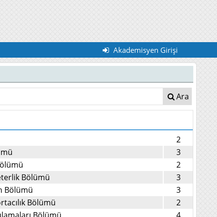
Akademisyen Girişi
Ara
2
lümü
3
 Bölümü
2
eterlik Bölümü
3
on Bölümü
3
ortacılık Bölümü
2
ulamaları Bölümü
4