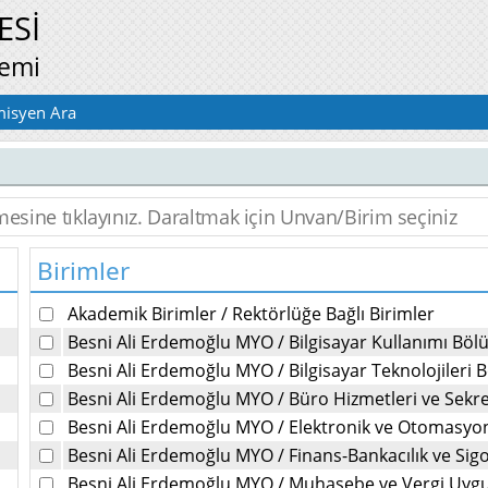
ESİ
temi
isyen Ara
Birimler
Akademik Birimler
/
Rektörlüğe Bağlı Birimler
Besni Ali Erdemoğlu MYO
/
Bilgisayar Kullanımı Bö
Besni Ali Erdemoğlu MYO
/
Bilgisayar Teknolojileri
Besni Ali Erdemoğlu MYO
/
Büro Hizmetleri ve Sekr
Besni Ali Erdemoğlu MYO
/
Elektronik ve Otomasy
Besni Ali Erdemoğlu MYO
/
Finans-Bankacılık ve Sig
Besni Ali Erdemoğlu MYO
/
Muhasebe ve Vergi Uyg