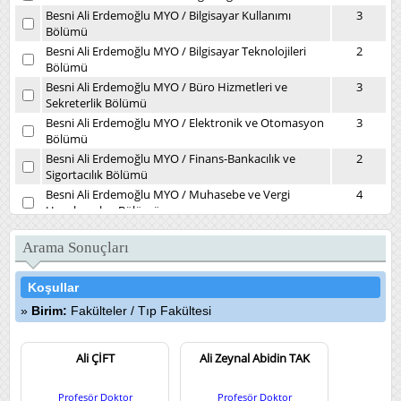
Besni Ali Erdemoğlu MYO
/
Bilgisayar Kullanımı
3
Bölümü
Besni Ali Erdemoğlu MYO
/
Bilgisayar Teknolojileri
2
Bölümü
Besni Ali Erdemoğlu MYO
/
Büro Hizmetleri ve
3
Sekreterlik Bölümü
Besni Ali Erdemoğlu MYO
/
Elektronik ve Otomasyon
3
Bölümü
Besni Ali Erdemoğlu MYO
/
Finans-Bankacılık ve
2
Sigortacılık Bölümü
Besni Ali Erdemoğlu MYO
/
Muhasebe ve Vergi
4
Uygulamaları Bölümü
Besni Ali Erdemoğlu MYO
/
Yönetim ve Organizasyon
2
Bölümü
Arama Sonuçları
Daire Başkanlıkları
/
Kütüphane ve Dokümantasyon
1
Daire Başkanlığı
Koşullar
Devlet Konservatuvarı
/
Müzikoloji Bölümü
7
Birim:
Fakülteler
/
Tıp Fakültesi
Diş Hekimliği Fakültesi
/
Ağız, Diş ve Çene Cerrahisi
4
Kliniği
Diş Hekimliği Fakültesi
Ali ÇİFT
/
Ağız, Diş ve Çene Radyolojisi
Ali Zeynal Abidin TAK
3
(İlk Muayene) Kliniği
Diş Hekimliği Fakültesi
/
Endodonti Kliniği
5
Profesör Doktor
Profesör Doktor