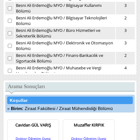
Besni Ali Erdemoğlu MYO
/
Bilgisayar Kullanımı
3
Bölümü
Besni Ali Erdemoğlu MYO
/
Bilgisayar Teknolojileri
2
Bölümü
Besni Ali Erdemoğlu MYO
/
Büro Hizmetleri ve
3
Sekreterlik Bölümü
Besni Ali Erdemoğlu MYO
/
Elektronik ve Otomasyon
3
Bölümü
Besni Ali Erdemoğlu MYO
/
Finans-Bankacılık ve
2
Sigortacılık Bölümü
Besni Ali Erdemoğlu MYO
/
Muhasebe ve Vergi
4
Uygulamaları Bölümü
Besni Ali Erdemoğlu MYO
/
Yönetim ve Organizasyon
2
Bölümü
Arama Sonuçları
Daire Başkanlıkları
/
Kütüphane ve Dokümantasyon
1
Daire Başkanlığı
Koşullar
Devlet Konservatuvarı
/
Müzikoloji Bölümü
7
Birim:
Ziraat Fakültesi
/
Ziraat Mühendisliği Bölümü
Diş Hekimliği Fakültesi
/
Ağız, Diş ve Çene Cerrahisi
4
Kliniği
Cavidan GÜL VARIŞ
Diş Hekimliği Fakültesi
/
Ağız, Diş ve Çene Radyolojisi
Muzaffer KIRPIK
3
(İlk Muayene) Kliniği
Diş Hekimliği Fakültesi
/
Endodonti Kliniği
5
Doktor Öğretim Üyesi
Doktor Öğretim Üyesi