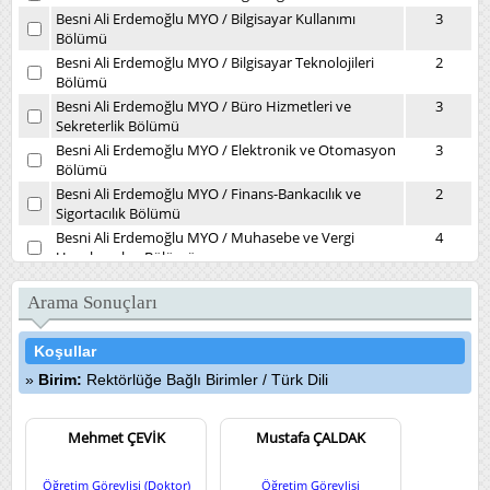
Besni Ali Erdemoğlu MYO
/
Bilgisayar Kullanımı
3
Bölümü
Besni Ali Erdemoğlu MYO
/
Bilgisayar Teknolojileri
2
Bölümü
Besni Ali Erdemoğlu MYO
/
Büro Hizmetleri ve
3
Sekreterlik Bölümü
Besni Ali Erdemoğlu MYO
/
Elektronik ve Otomasyon
3
Bölümü
Besni Ali Erdemoğlu MYO
/
Finans-Bankacılık ve
2
Sigortacılık Bölümü
Besni Ali Erdemoğlu MYO
/
Muhasebe ve Vergi
4
Uygulamaları Bölümü
Besni Ali Erdemoğlu MYO
/
Yönetim ve Organizasyon
2
Bölümü
Arama Sonuçları
Daire Başkanlıkları
/
Kütüphane ve Dokümantasyon
1
Daire Başkanlığı
Koşullar
Devlet Konservatuvarı
/
Müzikoloji Bölümü
7
Birim:
Rektörlüğe Bağlı Birimler
/
Türk Dili
Diş Hekimliği Fakültesi
/
Ağız, Diş ve Çene Cerrahisi
4
Kliniği
Diş Hekimliği Fakültesi
Mehmet ÇEVİK
/
Ağız, Diş ve Çene Radyolojisi
Mustafa ÇALDAK
3
(İlk Muayene) Kliniği
Diş Hekimliği Fakültesi
/
Endodonti Kliniği
5
Öğretim Görevlisi (Doktor)
Öğretim Görevlisi