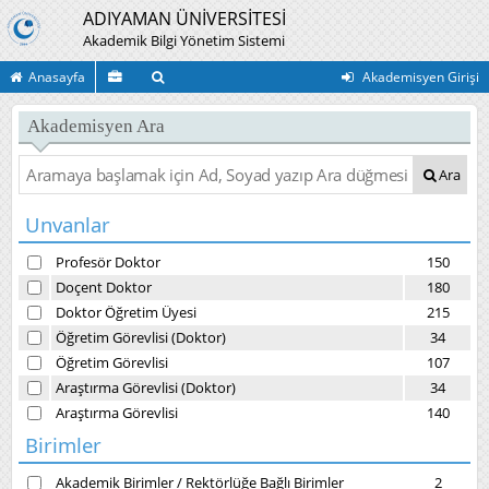
ADIYAMAN ÜNİVERSİTESİ
Akademik Bilgi Yönetim Sistemi
Anasayfa
Akademisyen Girişi
Akademisyen Ara
Ara
Unvanlar
Profesör Doktor
150
Doçent Doktor
180
Doktor Öğretim Üyesi
215
Öğretim Görevlisi (Doktor)
34
Öğretim Görevlisi
107
Araştırma Görevlisi (Doktor)
34
Araştırma Görevlisi
140
Birimler
Akademik Birimler
/
Rektörlüğe Bağlı Birimler
2