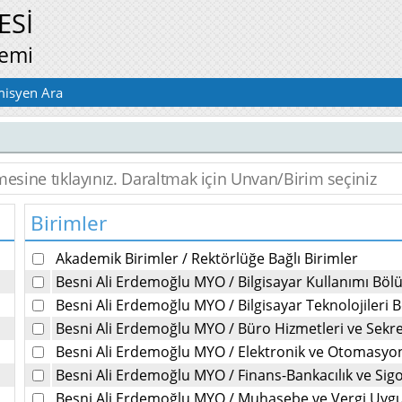
ESİ
temi
isyen Ara
Birimler
Akademik Birimler
/
Rektörlüğe Bağlı Birimler
Besni Ali Erdemoğlu MYO
/
Bilgisayar Kullanımı Bö
Besni Ali Erdemoğlu MYO
/
Bilgisayar Teknolojileri
Besni Ali Erdemoğlu MYO
/
Büro Hizmetleri ve Sekr
Besni Ali Erdemoğlu MYO
/
Elektronik ve Otomasy
Besni Ali Erdemoğlu MYO
/
Finans-Bankacılık ve Sig
Besni Ali Erdemoğlu MYO
/
Muhasebe ve Vergi Uyg