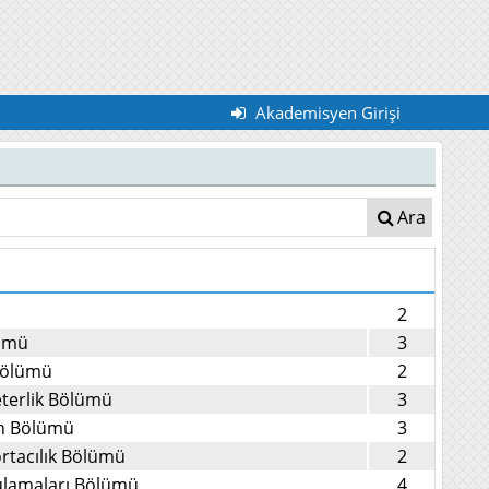
Akademisyen Girişi
Ara
2
lümü
3
 Bölümü
2
eterlik Bölümü
3
on Bölümü
3
ortacılık Bölümü
2
ulamaları Bölümü
4