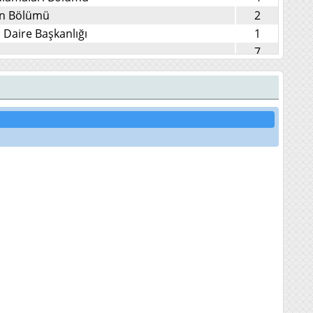
on Bölümü
2
Daire Başkanlığı
1
7
liniği
4
i (İlk Muayene) Kliniği
3
5
6
5
3
2
ği
1
nti) Kliniği
2
10
5
8
22
i Bölümü
15