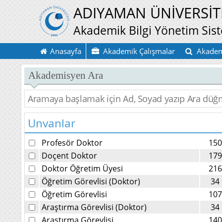
ADIYAMAN ÜNİVERSİT
Akademik Bilgi Yönetim Sis
Anasayfa
Akademik Çalışmalar
Akadem
Akademisyen Ara
Unvanlar
Profesör Doktor
150
Doçent Doktor
179
Doktor Öğretim Üyesi
216
Öğretim Görevlisi (Doktor)
34
Öğretim Görevlisi
107
Araştırma Görevlisi (Doktor)
34
Araştırma Görevlisi
140