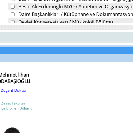
Besni Ali Erdemoğlu MYO
/
Yönetim ve Organizasy
Daire Başkanlıkları
/
Kütüphane ve Dokümantasyon 
Devlet Konservatuvarı
/
Müzikoloji Bölümü
Diş Hekimliği Fakültesi
/
Ağız, Diş ve Çene Cerrahisi K
Diş Hekimliği Fakültesi
/
Ağız, Diş ve Çene Radyolojis
Diş Hekimliği Fakültesi
/
Endodonti Kliniği
Diş Hekimliği Fakültesi
/
Ortodonti Kliniği
Diş Hekimliği Fakültesi
/
Pedodonti
Diş Hekimliği Fakültesi
/
Periodontoloji Kliniği
Mehmet İlhan
Diş Hekimliği Fakültesi
/
Protetik Diş Tedavisi Kliniği
ODABAŞIOĞLU
Diş Hekimliği Fakültesi
/
Restoratif Diş Tedavisi Klini
Doçent Doktor
Diş Hekimliği Fakültesi
/
Çocuk Diş Hekimliği (Pedodo
Eczacılık Fakültesi
/
Eczacılık Meslek Bilimleri
Ziraat Fakültesi
Eczacılık Fakültesi
/
Eczacılık Teknolojisi Bilimleri
hçe Bitkileri Bölümü
Eczacılık Fakültesi
/
Eczacılık Temel Bilimleri
Eğitim Fakültesi
/
Eğitim Bilimleri Bölümü
Eğitim Fakültesi
/
Matematik ve Fen Bilimleri Eğitim