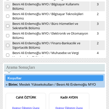
Besni Ali Erdemoğlu MYO
/
Bilgisayar Kullanımı
3
Bölümü
Besni Ali Erdemoğlu MYO
/
Bilgisayar Teknolojileri
2
Bölümü
Besni Ali Erdemoğlu MYO
/
Büro Hizmetleri ve
3
Sekreterlik Bölümü
Besni Ali Erdemoğlu MYO
/
Elektronik ve Otomasyon
3
Bölümü
Besni Ali Erdemoğlu MYO
/
Finans-Bankacılık ve
2
Sigortacılık Bölümü
Besni Ali Erdemoğlu MYO
/
Muhasebe ve Vergi
4
Uygulamaları Bölümü
Besni Ali Erdemoğlu MYO
/
Yönetim ve Organizasyon
2
Bölümü
Arama Sonuçları
Daire Başkanlıkları
/
Kütüphane ve Dokümantasyon
1
Daire Başkanlığı
Koşullar
Devlet Konservatuvarı
/
Müzikoloji Bölümü
7
Birim:
Meslek Yüksekokulları
/
Besni Ali Erdemoğlu MYO
Diş Hekimliği Fakültesi
/
Ağız, Diş ve Çene Cerrahisi
4
Kliniği
Diş Hekimliği Fakültesi
Cahit ÖZTÜRK
/
Ağız, Diş ve Çene Radyolojisi
Kadir AYDIN
3
(İlk Muayene) Kliniği
Diş Hekimliği Fakültesi
/
Endodonti Kliniği
5
Doktor Öğretim Üyesi
Doktor Öğretim Üyesi