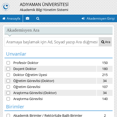
ADIYAMAN ÜNİVERSİTESİ
Akademik Bilgi Yönetim Sistemi
Anasayfa
Akademisyen Girişi
Akademisyen Ara
Ara
Unvanlar
Profesör Doktor
150
Doçent Doktor
180
Doktor Öğretim Üyesi
215
Öğretim Görevlisi (Doktor)
34
Öğretim Görevlisi
107
Araştırma Görevlisi (Doktor)
34
Araştırma Görevlisi
140
Birimler
Akademik Birimler
/
Rektörlüğe Bağlı Birimler
2