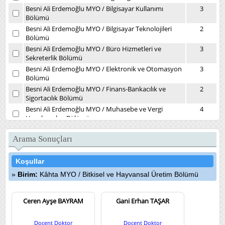
Besni Ali Erdemoğlu MYO
/
Bilgisayar Kullanımı
3
Bölümü
Besni Ali Erdemoğlu MYO
/
Bilgisayar Teknolojileri
2
Bölümü
Besni Ali Erdemoğlu MYO
/
Büro Hizmetleri ve
3
Sekreterlik Bölümü
Besni Ali Erdemoğlu MYO
/
Elektronik ve Otomasyon
3
Bölümü
Besni Ali Erdemoğlu MYO
/
Finans-Bankacılık ve
2
Sigortacılık Bölümü
Besni Ali Erdemoğlu MYO
/
Muhasebe ve Vergi
4
Uygulamaları Bölümü
Besni Ali Erdemoğlu MYO
/
Yönetim ve Organizasyon
2
Bölümü
Arama Sonuçları
Daire Başkanlıkları
/
Kütüphane ve Dokümantasyon
1
Daire Başkanlığı
Koşullar
Devlet Konservatuvarı
/
Müzikoloji Bölümü
7
Birim:
Kâhta MYO
/
Bitkisel ve Hayvansal Üretim Bölümü
Diş Hekimliği Fakültesi
/
Ağız, Diş ve Çene Cerrahisi
4
Kliniği
Ceren Ayşe BAYRAM
Diş Hekimliği Fakültesi
/
Ağız, Diş ve Çene Radyolojisi
Gani Erhan TAŞAR
3
(İlk Muayene) Kliniği
Diş Hekimliği Fakültesi
/
Endodonti Kliniği
5
Doçent Doktor
Doçent Doktor