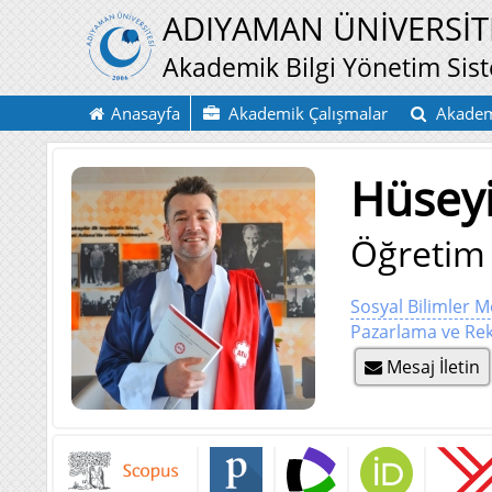
ADIYAMAN ÜNİVERSİT
Akademik Bilgi Yönetim Sis
Anasayfa
Akademik Çalışmalar
Akadem
Hüsey
Öğretim 
Sosyal Bilimler 
Pazarlama ve Re
Mesaj İletin