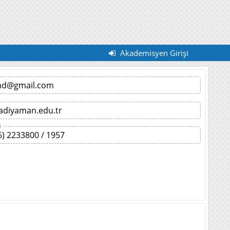
Akademisyen Girişi
hd@gmail.com
adiyaman.edu.tr
)
6) 2233800 / 1957