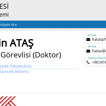
ESİ
temi
isyen Ara
ePosta
in ATAŞ
hatasp
ePosta
hatas@
Görevlisi (Doktor)
Telefon (Dahili
+90 (41
Meslek Yüksekokulu
klamcılık Bölümü