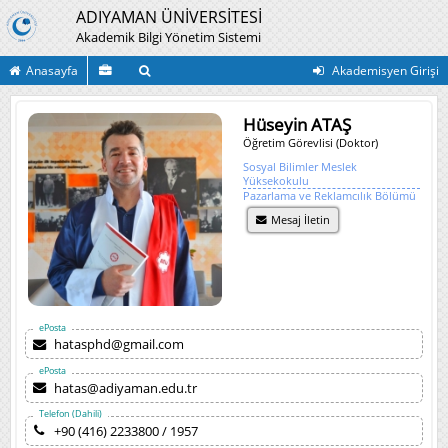
ADIYAMAN ÜNİVERSİTESİ
Akademik Bilgi Yönetim Sistemi
Anasayfa
Akademisyen Girişi
Hüseyin ATAŞ
Öğretim Görevlisi (Doktor)
Sosyal Bilimler Meslek
Yüksekokulu
Pazarlama ve Reklamcılık Bölümü
Mesaj İletin
ePosta
hatasphd@gmail.com
ePosta
hatas@adiyaman.edu.tr
Telefon (Dahili)
+90 (416) 2233800 / 1957