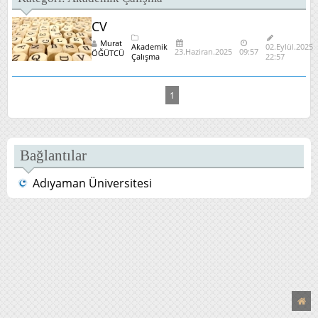
CV
Murat
Akademik
02.Eylül.2025
23.Haziran.2025
09:57
ÖĞÜTCÜ
Çalışma
22:57
1
Bağlantılar
Adıyaman Üniversitesi