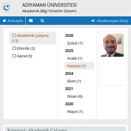
ADIYAMAN ÜNİVERSİTESİ
Akademik Bilgi Yönetim Sistemi
Anasayfa
Akademisyen Girişi
Akademik Çalışma
2026
Mu
(12)
Ö
Şubat (1)
Do
Etkinlik (2)
2025
Do
Genel (5)
Fe
Aralık (1)
Ede
Fak
Haziran (1)
İngi
2024
ve
Ede
Ekim (1)
Bö
2021
Nisan (6)
2020
Mayıs (1)
2013
Temmuz (1)
Kategori: Akademik Çalışma